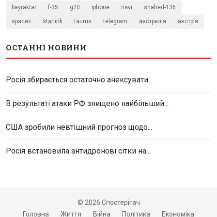
bayraktar
f-35
g20
iphone
navi
shahed-136
spacex
starlink
taurus
telegram
австралія
австрія
ОСТАННІ НОВИНИ
Росія збирається остаточно анексувати...
В результаті атаки РФ знищено найбільший...
США зробили невтішний прогноз щодо...
Росія встановила антидронові сітки на...
© 2026 Спостерігач
Головна
Життя
Війна
Політика
Економіка