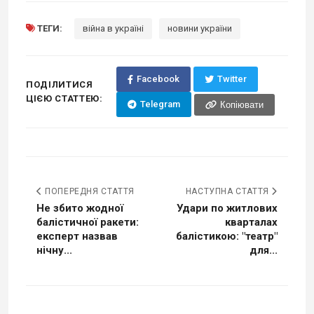
ТЕГИ:
війна в україні
новини україни
Facebook
Twitter
ПОДІЛИТИСЯ
ЦІЄЮ СТАТТЕЮ:
Telegram
Копіювати
ПОПЕРЕДНЯ СТАТТЯ
НАСТУПНА СТАТТЯ
Не збито жодної
Удари по житлових
балістичної ракети:
кварталах
експерт назвав
балістикою: "театр"
нічну...
для...