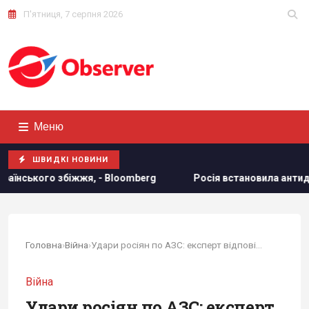
П'ятниця, 7 серпня 2026
Меню
ШВИДКІ НОВИНИ
Росія встановила антидронові сітки на своїх субмаринах
Головна
›
Війна
›
Удари росіян по АЗС: експерт відповів, проти...
Війна
Удари росіян по АЗС: експерт