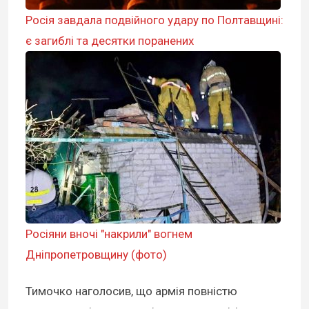
Росія завдала подвійного удару по Полтавщині:
є загиблі та десятки поранених
Росіяни вночі "накрили" вогнем
Дніпропетровщину (фото)
Тимочко наголосив, що армія повністю