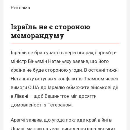
Реклама
Ізраїль не є стороною
меморандуму
Ізраїль не брав участі в переговорах, і прем'єр-
міністр Біньямін Нетаньяху заявив, що його
країна не буде стороною угоди. В останні тижні
Нетаньяху вступав у конфлікт із Трампом через
вимоги США до Ізраїлю обмежити військові дії
в Лівані – щоб Вашингтон міг досягти
домовленості з Тегераном.
Арагчі заявив, що угода покладе край війні в
Лівані, маючи на увазі виведення ізраїльських