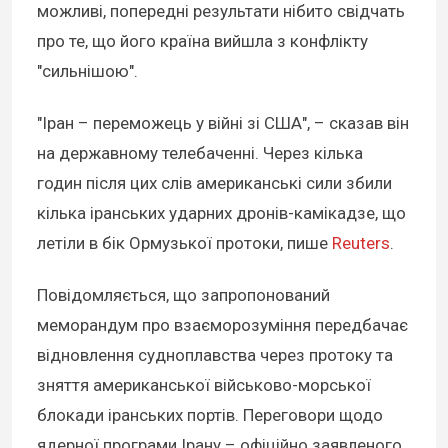
можливі, попередні результати нібито свідчать
про те, що його країна вийшла з конфлікту
"сильнішою".
"Іран – переможець у війні зі США", – сказав він
на державному телебаченні. Через кілька
годин після цих слів американські сили збили
кілька іранських ударних дронів-камікадзе, що
летіли в бік Ормузької протоки, пише
Reuters
.
Повідомляється, що запропонований
меморандум про взаєморозуміння передбачає
відновлення судноплавства через протоку та
зняття американської військово-морської
блокади іранських портів. Переговори щодо
ядерної програми Ірану – офіційно заявленого