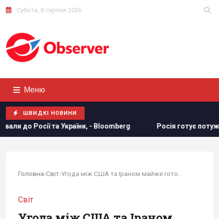
Субота, 8 серпня 2026
Меню
ШВИДКІ НОВИНИ
 - Bloomberg
Росія готує потужний удар по енергетиці Киє
Головна
›
Світ
›
Угода між США та Іраном майже готова: Reuters...
Світ
Угода між США та Іраном