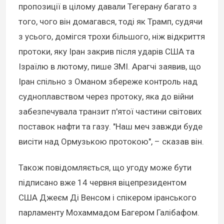
пропозиції в цілому давали Тегерану багато з
того, чого він домагався, тоді як Трамп, судячи
з усього, домігся трохи більшого, ніж відкриття
протоки, яку Іран закрив після ударів США та
Ізраїлю в лютому, пише ЗМІ. Арагчі заявив, що
Іран спільно з Оманом збереже контроль над
судноплавством через протоку, яка до війни
забезпечувала транзит п'ятої частини світових
поставок нафти та газу. "Наш меч завжди буде
висіти над Ормузькою протокою", – сказав він.
Також повідомляється, що угоду може бути
підписано вже 14 червня віцепрезидентом
США Джеєм Ді Венсом і спікером іранського
парламенту Мохаммадом Багером Галібафом.