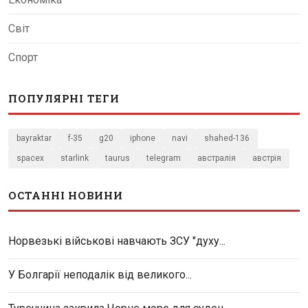
Світ
Спорт
ПОПУЛЯРНІ ТЕГИ
bayraktar
f-35
g20
iphone
navi
shahed-136
spacex
starlink
taurus
telegram
австралія
австрія
ОСТАННІ НОВИНИ
Норвезькі військові навчають ЗСУ "духу...
У Болгарії неподалік від великого...