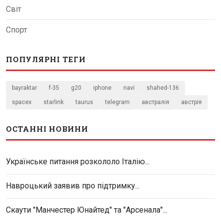
Світ
Спорт
ПОПУЛЯРНІ ТЕГИ
bayraktar
f-35
g20
iphone
navi
shahed-136
spacex
starlink
taurus
telegram
австралія
австрія
ОСТАННІ НОВИНИ
Українське питання розкололо Італію...
Навроцький заявив про підтримку...
Скаути "Манчестер Юнайтед" та "Арсенала"...