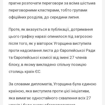
прагне розпочати переговори за всіма шістьма
переговорними кластерами, тобто групами
офіційних розділів, до середини липня.
Проте, як вказується в публікації, дотримання
цього графіку наразі опинилося під загрозою
після того, як у вівторок Угорщина виступила
проти надсилання листа до Європейської Ради
та Європейської комісії від імені 27 членів
блоку, в якому викладено спільну позицію
столиць країн ЄС.
За словами дипломатів, Угорщина була єдиною
країною, яка виступила проти цієї ініціативи,
яка вимагає одностайного схвалення всіх 27
членів і буде знову обговорюватися