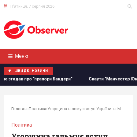
П'ятниця, 7 серпня 2026
Меню
ШВИДКІ НОВИНИ
прапори Бандери"
Скаути "Манчестер Юнайтед" та "Арсен
Головна
›
Політика
›
Угорщина гальмує вступ України та Молдови до...
Політика
Угорщина гальмує вступ