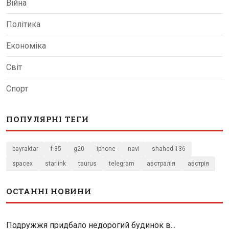
Війна
Політика
Економіка
Світ
Спорт
ПОПУЛЯРНІ ТЕГИ
bayraktar
f-35
g20
iphone
navi
shahed-136
spacex
starlink
taurus
telegram
австралія
австрія
ОСТАННІ НОВИНИ
Подружжя придбало недорогий будинок в...