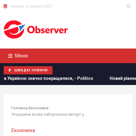
Четвер, 6 серпня 2026
Меню
ШВИДКІ НОВИНИ
окращилися, - Politico
Новий рівень ескалації: The Guard
Головна
›
Економіка
›
Угорщина знову заборонила імпорт українських...
Економіка