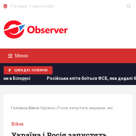
П'ятниця, 7 серпня 2026
Меню
ШВИДКІ НОВИНИ
літа боїться ФСБ, яка дедалі більше виходить з-під контролю, 
Головна
›
Війна
›
Україна і Росія запустять машини, які самі...
Війна
Україна і Росія запустять