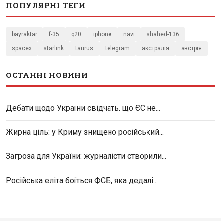
ПОПУЛЯРНІ ТЕГИ
bayraktar
f-35
g20
iphone
navi
shahed-136
spacex
starlink
taurus
telegram
австралія
австрія
ОСТАННІ НОВИНИ
Дебати щодо України свідчать, що ЄС не...
Жирна ціль: у Криму знищено російський...
Загроза для України: журналісти створили...
Російська еліта боїться ФСБ, яка дедалі...