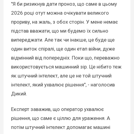
"Я би ризикнув дати проноз, що саме в цьому
2026 році отут можна очікувати великого
прориву, на жаль, з обох сторін. У мене немає
підстав вважати, що ми будемо їх сильно
випереджати. Але так чи інакше, це буде ще
один виток спіралі, ще один етап війни, дуже
відмінний від попередніх. Поки що, переважно
використовується машинний зір. Це нібито теж
як штучний інтелект, але це не той штучний
інтелект, який ухвалює рішення", - наголосив
Дикий.
Експерт заважив, що оператор ухвалює
рішення, що саме є ціллю для ураження. А
потім штучний інтелект допомагає машині