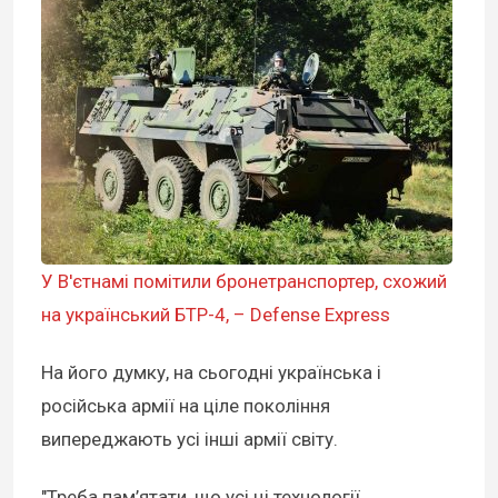
У В'єтнамі помітили бронетранспортер, схожий
на український БТР-4, – Defense Express
На його думку, на сьогодні українська і
російська армії на ціле покоління
випереджають усі інші армії світу.
"Треба пам’ятати, що усі ці технології