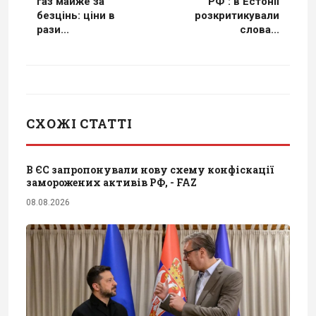
газ майже за
РФ": в Естонії
безцінь: ціни в
розкритикували
рази...
слова...
СХОЖІ СТАТТІ
В ЄС запропонували нову схему конфіскації
заморожених активів РФ, - FAZ
08.08.2026