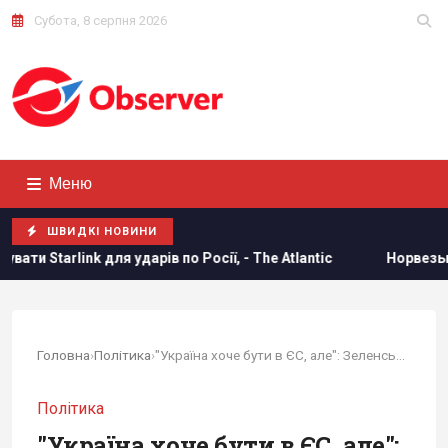
Субота, 8 серпня 2026
Меню
ШВИДКІ НОВИНИ
 Росії, - The Atlantic
Норвезькі військові навчають ЗСУ "
Головна
›
Політика
›
"Україна хоче бути в ЄС, але": Зеленський...
Політика
"Україна хоче бути в ЄС, але":