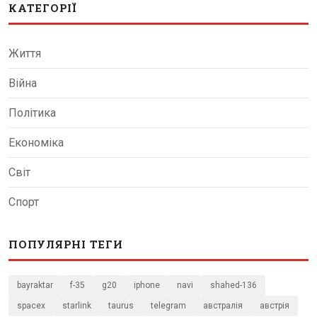
КАТЕГОРІЇ
Життя
Війна
Політика
Економіка
Світ
Спорт
ПОПУЛЯРНІ ТЕГИ
bayraktar
f-35
g20
iphone
navi
shahed-136
spacex
starlink
taurus
telegram
австралія
австрія