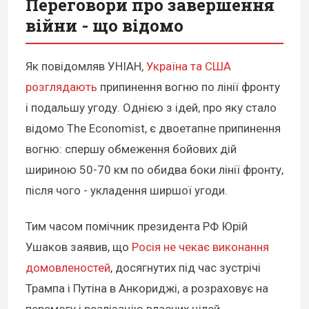
Переговори про завершення
війни - що відомо
Як повідомляв УНІАН,
Україна та США
розглядають
припинення вогню по лінії фронту
і подальшу угоду. Однією з ідей, про яку стало
відомо The Economist, є двоетапне припинення
вогню: спершу обмеження бойових дій
шириною 50-70 км по обидва боки лінії фронту,
після чого - укладення ширшої угоди.
Тим часом помічник президента РФ Юрій
Ушаков заявив, що
Росія не чекає виконання
домовленостей
, досягнутих під час зустрічі
Трампа і Путіна в Анкориджі, а розраховує на
перемогу і реалізацію власних цілей.