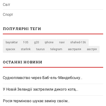
Світ
Спорт
ПОПУЛЯРНІ ТЕГИ
bayraktar
f-35
g20
iphone
navi
shahed-136
spacex
starlink
taurus
telegram
австралія
австрія
ОСТАННІ НОВИНИ
Судноплавство через Баб-ель-Мандебську...
У Новій Зеландії застрелили дикого кота,...
Росія терміново шукає заміну своїм...