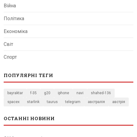
Війна
Політика
Економіка
Світ
Спорт
ПОПУЛЯРНІ ТЕГИ
bayraktar
f-35
g20
iphone
navi
shahed-136
spacex
starlink
taurus
telegram
австралія
австрія
ОСТАННІ НОВИНИ