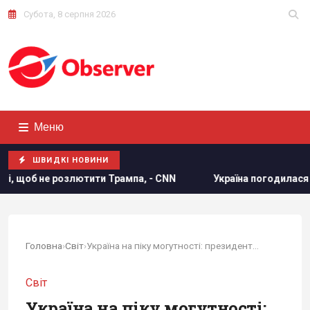
Субота, 8 серпня 2026
Меню
ШВИДКІ НОВИНИ
тити Трампа, - CNN
Україна погодилася не атакувати неро
Головна
›
Світ
›
Україна на піку могутності: президент...
Світ
Україна на піку могутності: