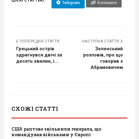
ЦІЄЮ СТАТТЕЮ:
Telegram
Копіювати
ПОПЕРЕДНЯ СТАТТЯ
НАСТУПНА СТАТТЯ
Грецький острів
Зеленський
здригнувся двічі за
розповів, про що
десять хвилин, і...
говорив з
Абрамовичем
СХОЖІ СТАТТІ
США раптово звільнили генерала, що
командував військами у Європі