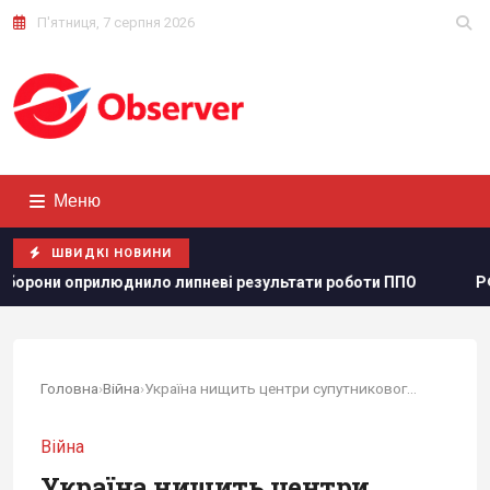
П'ятниця, 7 серпня 2026
Меню
ШВИДКІ НОВИНИ
днило липневі результати роботи ППО
РФ нарощує випуск
Головна
›
Війна
›
Україна нищить центри супутникового зв'язку...
Війна
Україна нищить центри