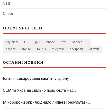
Світ
Спорт
ПОПУЛЯРНІ ТЕГИ
bayraktar
f-35
g20
iphone
navi
shahed-136
spacex
starlink
taurus
telegram
австралія
австрія
ОСТАННІ НОВИНИ
Іспанія викарбувала пам'ятну срібну...
США та Україна спільно працюють над...
Міноборони оприлюднило липневі результати...