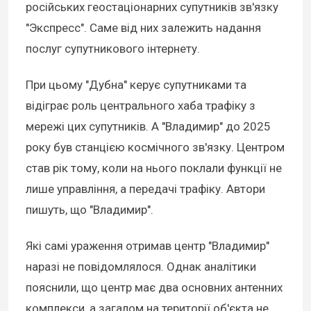
російських геостаціонарних супутників зв'язку
"Экспресс". Саме від них залежить надання
послуг супутникового інтернету.
При цьому "Дубна" керує супутниками та
відіграє роль центрального хаба трафіку з
мережі цих супутників. А "Владимир" до 2025
року був станцією космічного зв'язку. Центром
став рік тому, коли на нього поклали функції не
лише управління, а передачі трафіку. Автори
пишуть, що "Владимир".
Які самі ураження отримав центр "Владимир"
наразі не повідомлялося. Однак аналітики
пояснили, що центр має два основних антенних
комплекси, а загалом на території об'єкта не