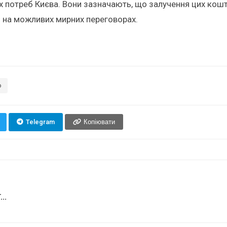
их потреб Києва. Вони зазначають, що залучення цих кош
и на можливих мирних переговорах.
о
Telegram
Копіювати
..