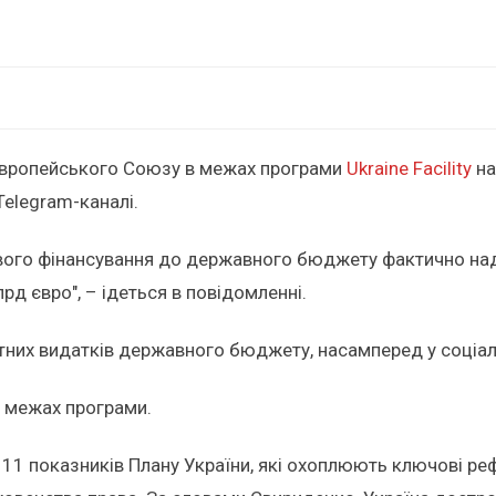
 Європейського Союзу в межах програми
Ukraine Facility
на
Telegram-каналі.
вого фінансування до державного бюджету фактично над
д євро", – ідеться в повідомленні.
них видатків державного бюджету, насамперед у соціаль
у межах програми.
11 показників Плану України, які охоплюють ключові ре