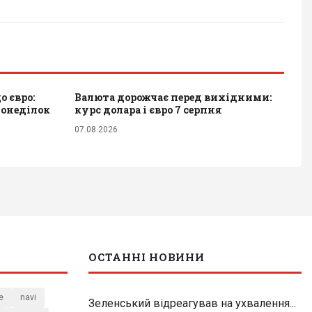
 євро:
Валюта дорожчає перед вихідними:
понеділок
курс долара і євро 7 серпня
07.08.2026
ОСТАННІ НОВИНИ
e
navi
Зеленський відреагував на ухвалення...