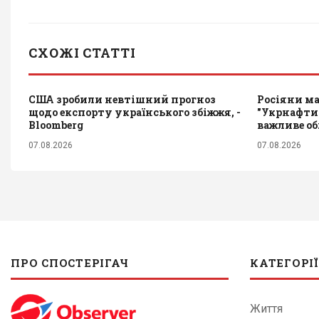
СХОЖІ СТАТТІ
США зробили невтішний прогноз
Росіяни ма
щодо експорту українського збіжжя, -
"Укрнафти
Bloomberg
важливе о
07.08.2026
07.08.2026
ПРО СПОСТЕРІГАЧ
КАТЕГОРІЇ
Життя