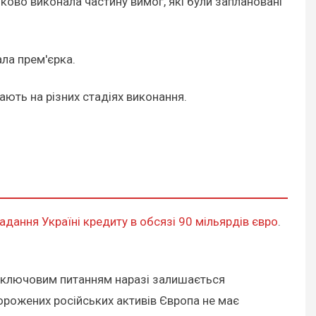
оково виконала частину вимог, які були заплановані
ла прем'єрка.
ають на різних стадіях виконання.
адання Україні кредиту в обсязі 90 мільярдів євро
.
м ключовим питанням наразі залишається
орожених російських активів Європа не має