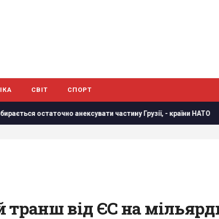
ІКА
СВІТ
СПОРТ
ся остаточно анексувати частину Грузії, - країни НАТО
В 
 транш від ЄС на мільярд