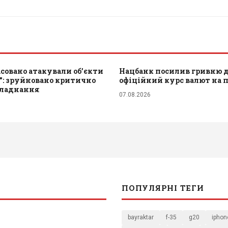
совано атакували обʼєкти
Нацбанк посилив гривню до
": зруйновано критично
офіційний курс валют на 
бладнання
07.08.2026
ПОПУЛЯРНІ ТЕГИ
bayraktar
f-35
g20
iphon