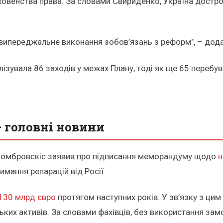
рховенства права. За словами Свириденко, Україна достр
ипереджальне виконання зобов’язань з реформ", – дода
ізувала 86 заходів у межах Плану, тоді як ще 65 перебув
 головні новини
 Домбровскіс заявив про підписання меморандуму щодо
н
мання репарацій від Росії.
130 млрд євро
протягом наступних років. У зв’язку з ци
ких активів. За словами фахівців, без використання зам