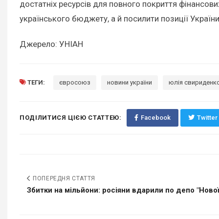
достатніх ресурсів для повного покриття фінансов
українського бюджету, а й посилити позиції Україн
Джерело: УНІАН
ТЕГИ:
євросоюз
новини україни
юлія свириденк
ПОДІЛИТИСЯ ЦІЄЮ СТАТТЕЮ:
Facebook
Twitter
ПОПЕРЕДНЯ СТАТТЯ
Збитки на мільйони: росіяни вдарили по депо "Нової.