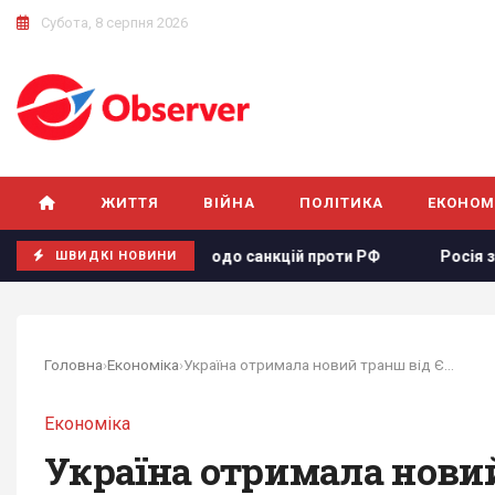
Субота, 8 серпня 2026
ЖИТТЯ
ВІЙНА
ПОЛІТИКА
ЕКОНОМ
ША законопроєкту щодо санкцій проти РФ
Росія збираєть
ШВИДКІ НОВИНИ
Головна
›
Економіка
›
Україна отримала новий транш від ЄС на...
Економіка
Україна отримала новий