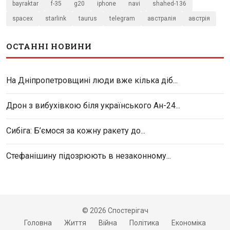
bayraktar
f-35
g20
iphone
navi
shahed-136
spacex
starlink
taurus
telegram
австралія
австрія
ОСТАННІ НОВИНИ
На Дніпропетровщині люди вже кілька діб...
Дрон з вибухівкою біля українського Ан-24...
Сибіга: Б’ємося за кожну ракету до...
Стефанішину підозрюють в незаконному...
© 2026 Спостерігач
Головна
Життя
Війна
Політика
Економіка