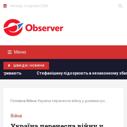
Четвер, 6 серпня 2026
Меню
ШВИДКІ НОВИНИ
ідозрюють в незаконному збагаченні на 13,9 млн грн: в НАБУ р
Головна
›
Війна
›
Україна перенесла війну у домівки росіян, - CNN
Війна
Україна перенесла війну у