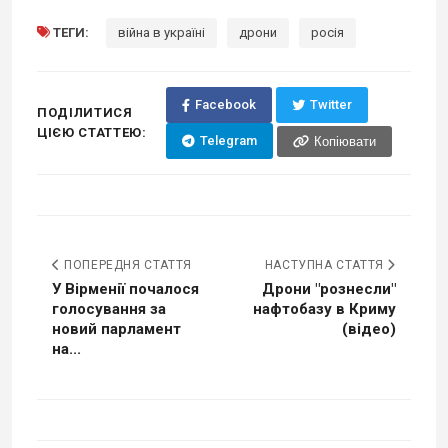
ТЕГИ:
війна в україні
дрони
росія
Facebook
Twitter
ПОДІЛИТИСЯ
ЦІЄЮ СТАТТЕЮ:
Telegram
Копіювати
ПОПЕРЕДНЯ СТАТТЯ
НАСТУПНА СТАТТЯ
У Вірменії почалося
Дрони "рознесли"
голосування за
нафтобазу в Криму
новий парламент
(відео)
на...