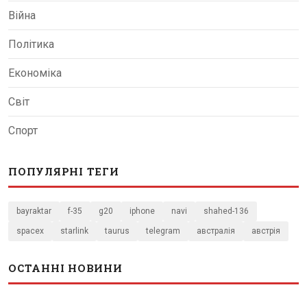
Війна
Політика
Економіка
Світ
Спорт
ПОПУЛЯРНІ ТЕГИ
bayraktar
f-35
g20
iphone
navi
shahed-136
spacex
starlink
taurus
telegram
австралія
австрія
ОСТАННІ НОВИНИ