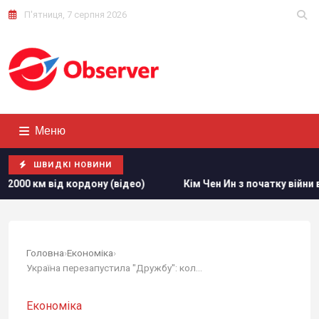
П'ятниця, 7 серпня 2026
Меню
ШВИДКІ НОВИНИ
дону (відео)
Кім Чен Ин з початку війни в Україні отрима
Головна
›
Економіка
›
Україна перезапустила "Дружбу": коли російська...
Економіка