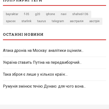
ПОПУЛЯРНІ ТЕГИ
bayraktar
f-35
g20
iphone
navi
shahed-136
spacex
starlink
taurus
telegram
австралія
австрія
ОСТАННІ НОВИНИ
Атака дронів на Москву: аналітики оцінили...
Україна ставить Путіна на передвиборчий...
Така зброя є лише у кількох країн:...
Румунія змінює течію Дунаю: для чого вона...