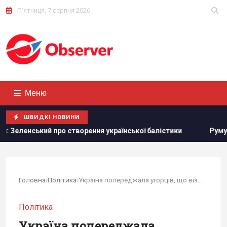
П'ятниця, 7 серпня 2026
Меню
ШВИДКІ НОВИНИ
ро створення української балістики
Румунія змінює течію
Головна
›
Політика
›
Україна попереджала угорців, що візит...
Політика
Україна попереджала