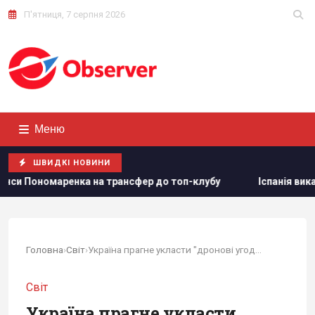
П'ятниця, 7 серпня 2026
Меню
ШВИДКІ НОВИНИ
ер до топ-клубу
Іспанія викарбувала пам'ятну срібну моне
Головна
›
Світ
›
Україна прагне укласти "дронові угоди" із 7...
Світ
Україна прагне укласти