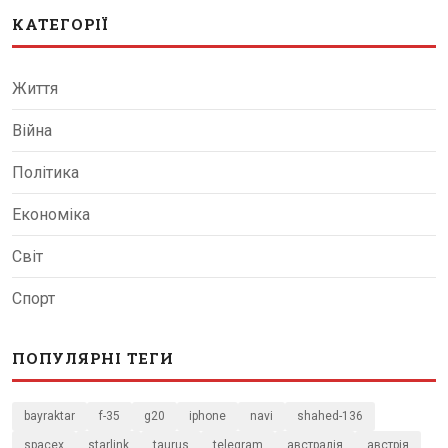
КАТЕГОРІЇ
Життя
Війна
Політика
Економіка
Світ
Спорт
ПОПУЛЯРНІ ТЕГИ
bayraktar
f-35
g20
iphone
navi
shahed-136
spacex
starlink
taurus
telegram
австралія
австрія