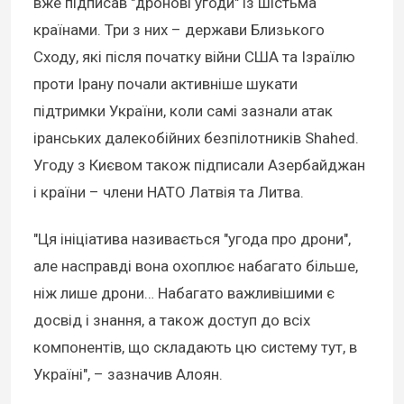
вже підписав "дронові угоди" із шістьма
країнами. Три з них – держави Близького
Сходу, які після початку війни США та Ізраїлю
проти Ірану почали активніше шукати
підтримки України, коли самі зазнали атак
іранських далекобійних безпілотників Shahed.
Угоду з Києвом також підписали Азербайджан
і країни – члени НАТО Латвія та Литва.
"Ця ініціатива називається "угода про дрони",
але насправді вона охоплює набагато більше,
ніж лише дрони… Набагато важливішими є
досвід і знання, а також доступ до всіх
компонентів, що складають цю систему тут, в
Україні", – зазначив Алоян.