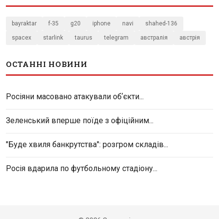
bayraktar
f-35
g20
iphone
navi
shahed-136
spacex
starlink
taurus
telegram
австралія
австрія
ОСТАННІ НОВИНИ
Росіяни масовано атакували обʼєкти...
Зеленський вперше поїде з офіційним...
"Буде хвиля банкрутства": розгром складів...
Росія вдарила по футбольному стадіону...