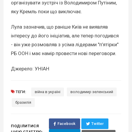
організувати зустріч із Володимиром Путіним,
яку Кремль поки що виключає.
Лула зазначив, що раніше Київ не виявляв
інтересу до його ініціатив, але тепер погодився
- він уже розмовляв з усіма лідерами "п’ятірки"
РБ ООН і має намір провести нові переговори.
Джерело: УНІАН
ТЕГИ:
війна в україні
володимир зеленський
бразилія
Facebook
Twitter
ПОДІЛИТИСЯ
ЦІЄЮ СТАТТЕЮ: