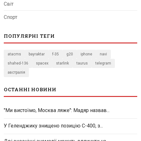
Світ
Спорт
ПОПУЛЯРНІ ТЕГИ
atacms
bayraktar
f-35
g20
iphone
navi
shahed-136
spacex
starlink
taurus
telegram
австралія
ОСТАННІ НОВИНИ
"Ми вистоїмо, Москва ляже": Мадяр назвав...
У Геленджику знищено позицію С-400, з...