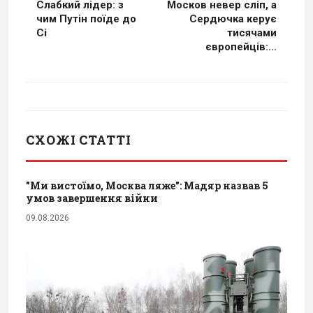
Слабкий лідер: з
Москов невер сліп, а
чим Путін поїде до
Сердючка керує
Сі
тисячами
європейців:...
СХОЖІ СТАТТІ
"Ми вистоїмо, Москва ляже": Мадяр назвав 5
умов завершення війни
09.08.2026