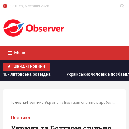
Четвер, 6 серпня 2026
Меню
ШВИДКІ НОВИНИ
Українських чоловіків позбавили захисту в ЄС: кого теп
Головна
›
Політика
›
Україна та Болгарія спільно вироблятимуть...
Політика
Україна та Болгарія спільно