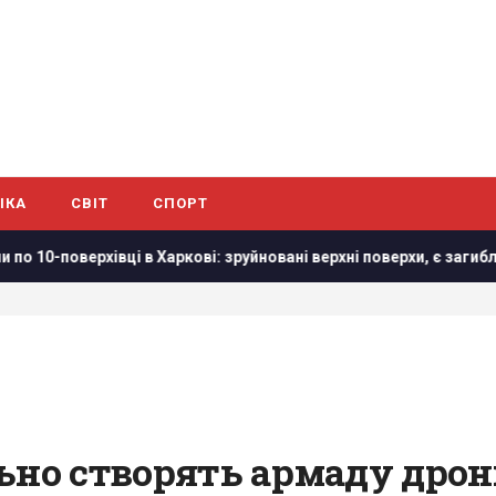
ІКА
СВІТ
СПОРТ
 в Харкові: зруйновані верхні поверхи, є загиблі
Росія з
ьно створять армаду дроні