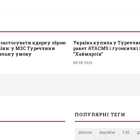
 застосувати ядерну зброю
Україна купила у Туреччи
аїни: у МЗС Туреччини
ракет ATACMS і гусеничні в
еальну умову
"Хаймарсів"
08.08.2026
ПОПУЛЯРНІ ТЕГИ
atacms
bayraktar
f-35
g