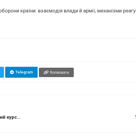
борони країни: взаємодія влади й армії, механізми реагув
Telegram
Копіювати
й курс...