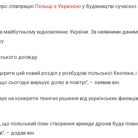
 про співпрацю
Польщі з Україною
у будівництві сучасної
 та майбутньому відновленню України. За наявними даним
у.
нського досвіду.
крити цей новий розділ у розбудові польської безпеки,
що сьогодні вирішує долю в повітрі", – заявив він.
 на конкретні технічні рішення від українських фахівців
що польський план створення армади дронів буде планом
", – додав він.