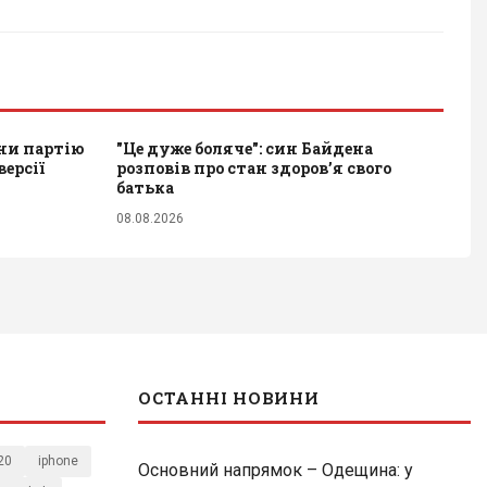
ни партію
"Це дуже боляче": син Байдена
ерсії
розповів про стан здоров’я свого
батька
08.08.2026
ОСТАННІ НОВИНИ
20
iphone
Основний напрямок – Одещина: у