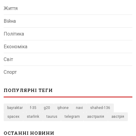
Життя
Війна
Політика
Економіка
Світ
Спорт
ПОПУЛЯРНІ ТЕГИ
bayraktar
f-35
g20
iphone
navi
shahed-136
spacex
starlink
taurus
telegram
австралія
австрія
ОСТАННІ НОВИНИ