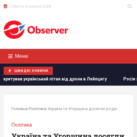
Субота, 8 серпня 2026
Меню
ШВИДКІ НОВИНИ
кий літак від дрона в Лейпцигу
Росія знайшла слабке місц
Головна
›
Політика
›
Україна та Угорщина досягли угоди щодо питань...
Політика
Україна та Угорщина досягли