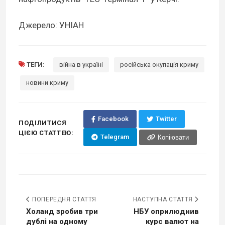
Джерело: УНІАН
ТЕГИ:
війна в україні
російська окупація криму
новини криму
Facebook
Twitter
ПОДІЛИТИСЯ
ЦІЄЮ СТАТТЕЮ:
Telegram
Копіювати
ПОПЕРЕДНЯ СТАТТЯ
НАСТУПНА СТАТТЯ
Холанд зробив три
НБУ оприлюднив
дублі на одному
курс валют на