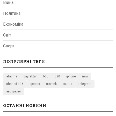
Війна
Політика
Економіка
Світ
Спорт
ПОПУЛЯРНІ ТЕГИ
atacms
bayraktar
f-35
g20
iphone
navi
shahed-136
spacex
starlink
taurus
telegram
австралія
ОСТАННІ НОВИНИ