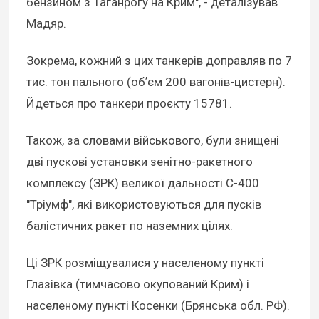
бензином з Таганрогу на Крим", - деталізував
Мадяр.
Зокрема, кожний з цих танкерів доправляв по 7
тис. тон пального (обʼєм 200 вагонів-цистерн).
Йдеться про танкери проєкту 15781.
Також, за словами військового, були знищені
дві пускові установки зенітно-ракетного
комплексу (ЗРК) великої дальності С-400
"Тріумф", які використовуються для пусків
балістичних ракет по наземних цілях.
Ці ЗРК розміщувалися у населеному пункті
Глазівка (тимчасово окупований Крим) і
населеному пункті Косенки (Брянська обл. РФ).