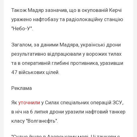
Також Мадяр зазначив, що в окупованій Керчі
уражено нафтобазу та радіолокаційну станцію
"Небо-У".
Загалом, за даними Мадяра, українські дрони
результативно відпрацювали у ворожих тилах
та в оперативній глибині противника, уразивши
47 військових цілей.
Реклама
Як
уточнили
у Силах спеціальних операцій ЗСУ,
в ніч на 6 липня дрони уразили нафтовий танкер
класу "Волганєфть".
"Судно йшло в Азовському морі. Ці танкери є