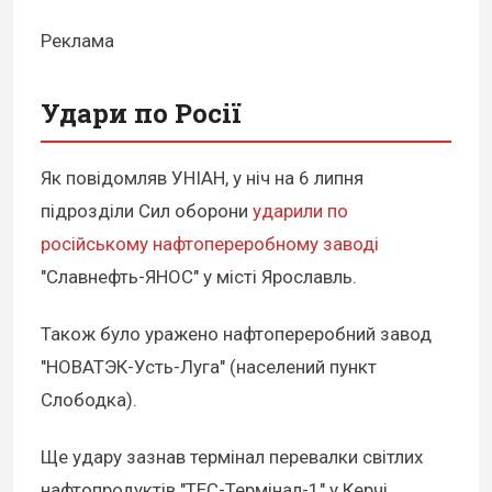
Реклама
Удари по Росії
Як повідомляв УНІАН, у ніч на 6 липня
підрозділи Сил оборони
ударили по
російському нафтопереробному заводі
"Славнефть-ЯНОС" у місті Ярославль.
Також було уражено нафтопереробний завод
"НОВАТЭК-Усть-Луга" (населений пункт
Слободка).
Ще удару зазнав термінал перевалки світлих
нафтопродуктів "ТЕС-Термінал-1" у Керчі.