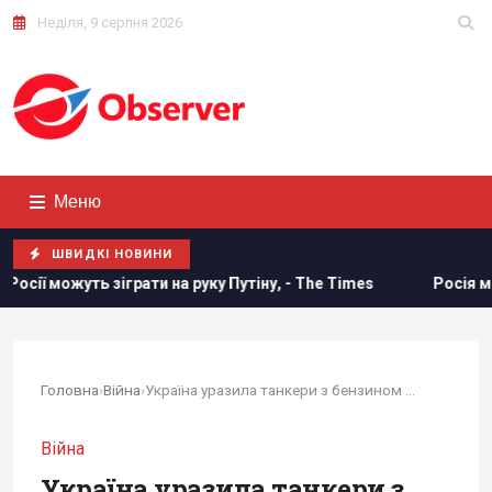
Неділя, 9 серпня 2026
Меню
ШВИДКІ НОВИНИ
грати на руку Путіну, - The Times
Росія може застосувати
Головна
›
Війна
›
Україна уразила танкери з бензином для...
Війна
Україна уразила танкери з