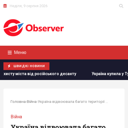
Неділя, 9 серпня 2026
Меню
ШВИДКІ НОВИНИ
осійського десанту
Україна купила у Туреччини партію рак
Головна
›
Війна
›
Україна відвоювала багато території після...
Війна
Україна відвоювала багато