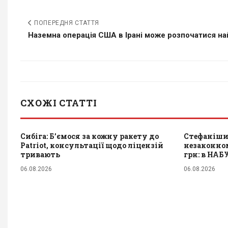
ПОПЕРЕДНЯ СТАТТЯ
Наземна операція США в Ірані може розпочатися на
СХОЖІ СТАТТІ
Сибіга: Б’ємося за кожну ракету до
Стефаніши
Patriot, консультації щодо ліцензій
незаконном
тривають
грн: в НАБ
06.08.2026
06.08.2026