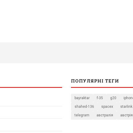
ПОПУЛЯРНІ ТЕГИ
bayraktar
f-35
g20
iphon
shahed-136
spacex
starlink
telegram
австралія
австрія