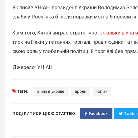
Як писав УНІАН, президент України Володимир Зел
слабкій Росії, яка б після поразки могла б посилит
Крім того, Китай виграє стратегічно,
оскільки війна 
тиск на Пекін у питаннях торгівлі, прав людини та
свою роль у глобальній політиці й торгівлі без прям
Джерело: УНІАН
ТЕГИ:
війна в україні
дрони
китай
ПОДІЛИТИСЯ ЦІЄЮ СТАТТЕЮ:
Facebook
Twitter