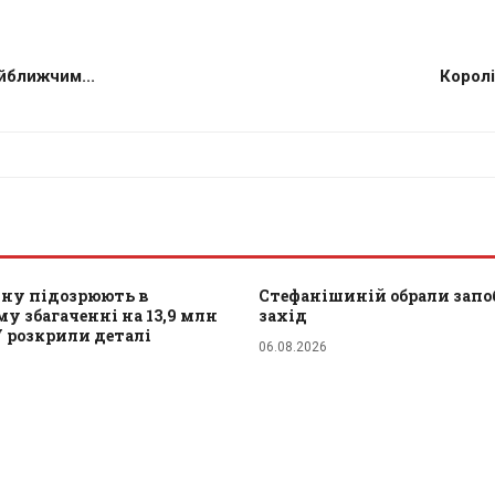
йближчим...
Королі
ну підозрюють в
Стефанішиній обрали зап
у збагаченні на 13,9 млн
захід
У розкрили деталі
06.08.2026