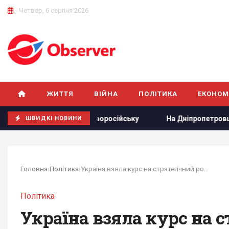
Четвер, 6 серпня 2026
ЖИТТЯ
ВІЙНА
ПОЛІТИКА
ЕКОНОМ
в" у Новоросійську
На Дніпропетровщині люди вже кілька 
ШВИДКІ НОВИНИ
Головна
›
Політика
›
Україна взяла курс на стратегічний розрив з...
Політика
Україна взяла курс на с