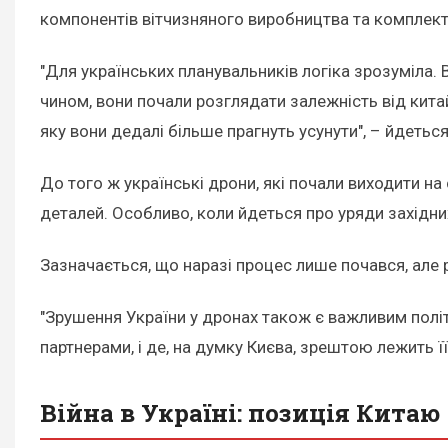
компонентів вітчизняного виробництва та комплект
"Для українських планувальників логіка зрозуміла.
чином, вони почали розглядати залежність від китайс
яку вони дедалі більше прагнуть усунути", – йдеться 
До того ж українські дрони, які почали виходити н
деталей. Особливо, коли йдеться про уряди західни
Зазначається, що наразі процес лише почався, але р
"Зрушення України у дронах також є важливим політ
партнерами, і де, на думку Києва, зрештою лежить ї
Війна в Україні: позиція Китаю