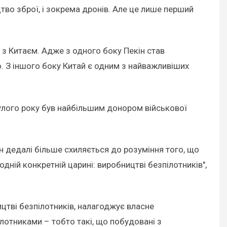
цтво зброї, і зокрема дронів. Але це лише перший
х з Китаєм. Адже з одного боку Пекін став
о. З іншого боку Китай є одним з найважливіших
нулого року був найбільшим донором військової
ін дедалі більше схиляється до розуміння того, що
дній конкретній царині: виробництві безпілотників",
цтві безпілотників, налагоджує власне
лотниками – тобто такі, що побудовані з