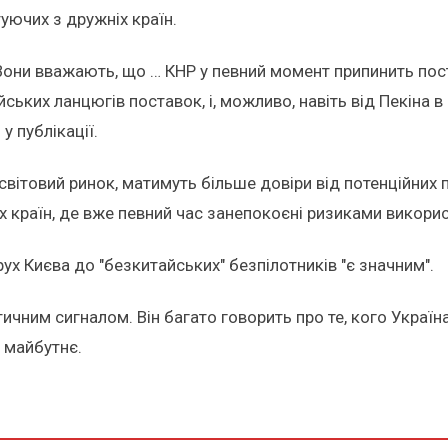
уючих з дружніх країн.
 Вони вважають, що … КНР у певний момент припинить пос
ьких ланцюгів поставок, і, можливо, навіть від Пекіна в 
у публікації.
а світовий ринок, матимуть більше довіри від потенційни
х країн, де вже певний час занепокоєні ризиками викорис
ух Києва до "безкитайських" безпілотників "є значним".
ичним сигналом. Він багато говорить про те, кого Україн
ї майбутнє.