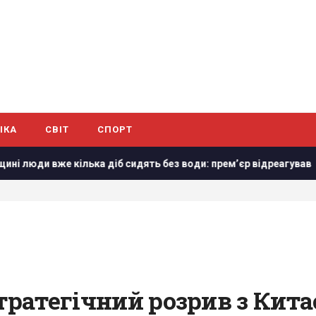
ІКА
СВІТ
СПОРТ
діб сидять без води: прем’єр відреагував
Дрон з вибухі
тратегічний розрив з Китає