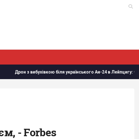
вкою біля українського Ан-24 в Лейпцигу: чи постраждали літак 
м, - Forbes