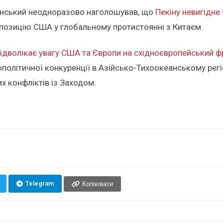
енський неодноразово наголошував, що
Пекіну невигідне 
и позицію США у глобальному протистоянні з Китаєм.
відволікає увагу США та Європи на східноєвропейський ф
 геополітичної конкуренції в Азійсько-Тихоокеанському р
их конфліктів із Заходом.
Telegram
Копіювати