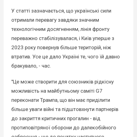
У статті зазначається, що українські сили
отримали перевагу завдяки значним
технологічним досягненням, лінія фронту
переважно стабілізувалася, і Київ уперше з
2023 року повернув більше територій, ніж
втратив. Усе це дало Україні те, чого їй давно
бракувало, - час.
"Це може створити для союзників рідкісну
можливість на майбутньому саміті G7
переконати Трампа, що він має приділити
більше уваги війні та підштовхнути партнерів
до закриття критичних прогалин - від
протиповітряної оборони до далекобійного
озброєння - ще до початку наступного