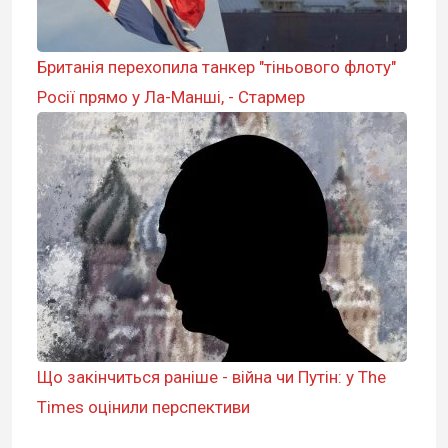
Британія перехопила танкер "тіньового флоту"
Росії прямо у Ла-Манші, - Стармер
Що закінчиться раніше - війна чи Путін: у The
Times оцінили перспективи