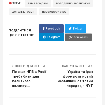
ТЕГИ:
війна в україні
володимир зеленський
дональд трамп
переговори з рф
Facebook
Twitter
ПОДІЛИТИСЯ
ЦІЄЮ СТАТТЕЮ:
Telegram
Копіювати
ПОПЕРЕДНЯ СТАТТЯ
НАСТУПНА СТАТТЯ
По яких НПЗ в Росії
Україна та Іран
треба бити для
формують новий
паливного
незвичний світовий
колапсу:...
порядок, - NYT