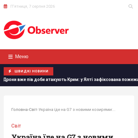
П'ятниця, 7 серпня 2026
Меню
ШВИДКІ НОВИНИ
фіксована пожежа в районі порту
У червні – 30 бомб, у л
Головна
›
Світ
›
Україна їде на G7 з новими козирями: головне...
Світ
Україна їде на G7 з новими