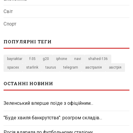
Світ
Спорт
ПОПУЛЯРНІ ТЕГИ
bayraktar
f-35
g20
iphone
navi
shahed-136
spacex
starlink
taurus
telegram
австралія
австрія
ОСТАННІ НОВИНИ
Зеленський вперше поїде з офіційним...
"Буде хвиля банкрутства": розгром складів...
Росія вдарила по футбольному стадіону...