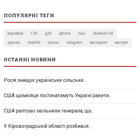
ПОПУЛЯРНІ ТЕГИ
bayraktar
f-35
g20
iphone
navi
shahed-136
spacex
starlink
taurus
telegram
австралія
австрія
ОСТАННІ НОВИНИ
Росія знищує українське сільське...
США щомісяця постачатимуть Україні ракети...
США раптово звільнили генерала, що...
У Кіровоградській області розбився...