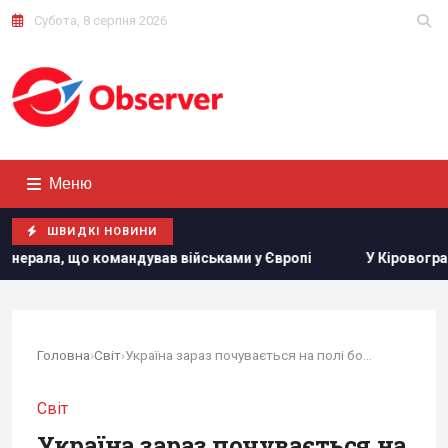
Субота, 8 серпня 2026
Меню
ШВИДКІ НОВИНИ
ндував військами у Європі
У Кіровоградській області ро
Головна
›
Світ
›
Україна зараз почувається на полі бою набагато...
Світ
Україна зараз почувається на