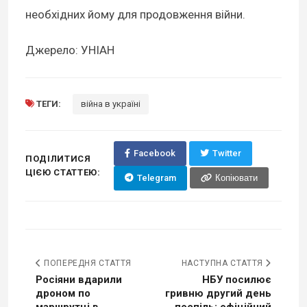
необхідних йому для продовження війни.
Джерело: УНІАН
ТЕГИ:
війна в україні
Facebook
Twitter
ПОДІЛИТИСЯ
ЦІЄЮ СТАТТЕЮ:
Telegram
Копіювати
ПОПЕРЕДНЯ СТАТТЯ
НАСТУПНА СТАТТЯ
Росіяни вдарили
НБУ посилює
дроном по
гривню другий день
маршрутці в
поспіль: офіційний