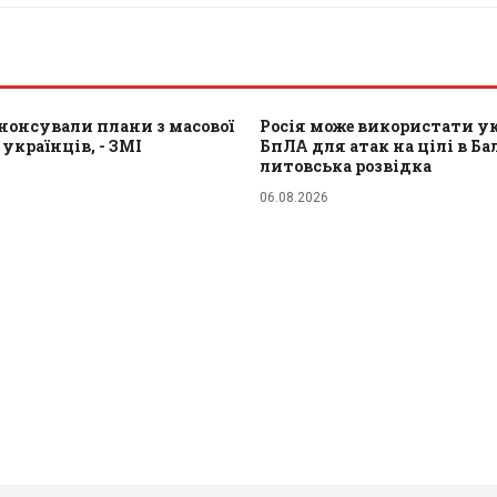
нонсували плани з масової
Росія може використати у
 українців, - ЗМІ
БпЛА для атак на цілі в Балт
литовська розвідка
06.08.2026