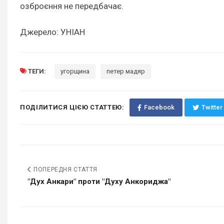
озброєння не передбачає.
Джерело: УНІАН
ТЕГИ:
угорщина
петер мадяр
ПОДІЛИТИСЯ ЦІЄЮ СТАТТЕЮ:
Facebook
Twitter
ПОПЕРЕДНЯ СТАТТЯ
"Дух Анкари" проти "Духу Анкориджа"