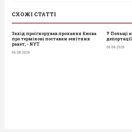
СХОЖІ СТАТТІ
Захід проігнорував прохання Києва
У Польщі а
про термінові поставки зенітних
депортації
ракет, - NYT
06.08.2026
06.08.2026