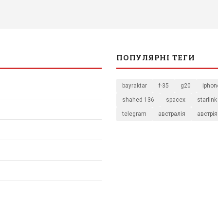
ПОПУЛЯРНІ ТЕГИ
bayraktar
f-35
g20
iphon
shahed-136
spacex
starlink
telegram
австралія
австрія