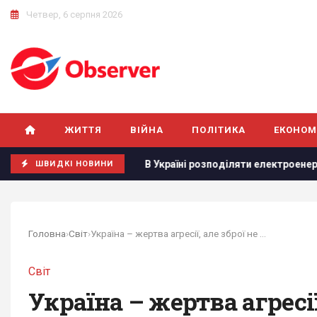
Четвер, 6 серпня 2026
ЖИТТЯ
ВІЙНА
ПОЛІТИКА
ЕКОНОМ
ачати 8 серпня
В Україні розподіляти електроенергію бу
ШВИДКІ НОВИНИ
Головна
›
Світ
›
Україна – жертва агресії, але зброї не дамо:...
Світ
Україна – жертва агресії