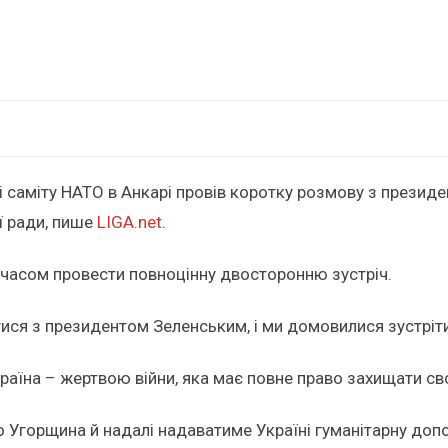
 саміту НАТО в Анкарі провів коротку розмову з президе
ї ради, пише
LIGA.net
.
часом провести повноцінну двосторонню зустріч.
ися з президентом Зеленським, і ми домовилися зустріти
раїна – жертвою війни, яка має повне право захищати сво
що Угорщина й надалі надаватиме Україні гуманітарну доп