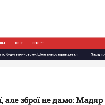
ІКА
СВІТ
СПОРТ
дуть по-новому: Шмигаль розкрив деталі
Захід проігнору
, але зброї не дамо: Мадяр 