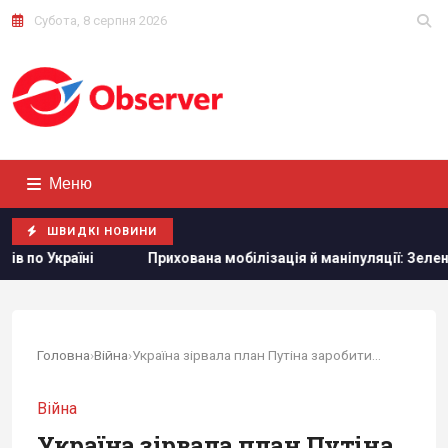
Субота, 8 серпня 2026
Меню
ШВИДКІ НОВИНИ
ана мобілізація й маніпуляції: Зеленський розкрив подальші пла
Головна
›
Війна
›
Україна зірвала план Путіна заробити на війні...
Війна
Україна зірвала план Путіна