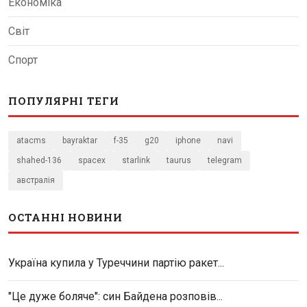
Економіка
Світ
Спорт
ПОПУЛЯРНІ ТЕГИ
atacms
bayraktar
f-35
g20
iphone
navi
shahed-136
spacex
starlink
taurus
telegram
австралія
ОСТАННІ НОВИНИ
Україна купила у Туреччини партію ракет...
"Це дуже боляче": син Байдена розповів...