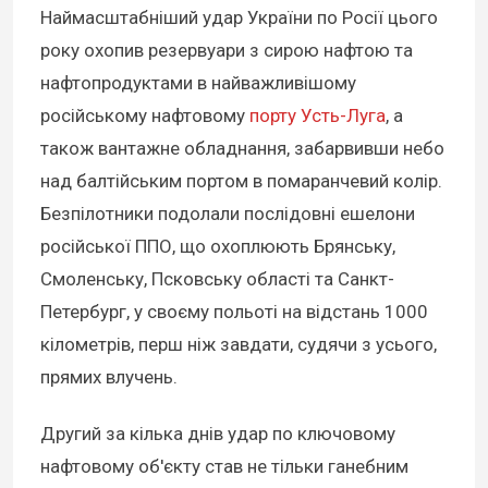
Наймасштабніший удар України по Росії цього
року охопив резервуари з сирою нафтою та
нафтопродуктами в найважливішому
російському нафтовому
порту Усть-Луга
, а
також вантажне обладнання, забарвивши небо
над балтійським портом в помаранчевий колір.
Безпілотники подолали послідовні ешелони
російської ППО, що охоплюють Брянську,
Смоленську, Псковську області та Санкт-
Петербург, у своєму польоті на відстань 1000
кілометрів, перш ніж завдати, судячи з усього,
прямих влучень.
Другий за кілька днів удар по ключовому
нафтовому об'єкту став не тільки ганебним