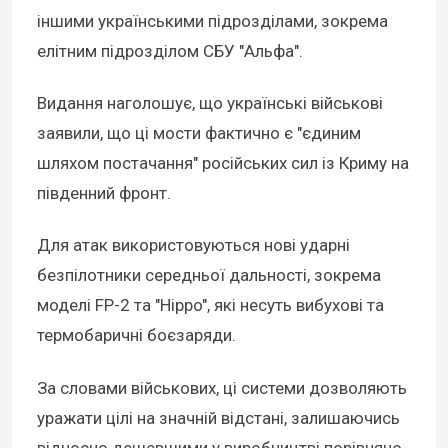
іншими українськими підрозділами, зокрема
елітним підрозділом СБУ "Альфа".
Видання наголошує, що українські військові
заявили, що ці мости фактично є "єдиним
шляхом постачання" російських сил із Криму на
південний фронт.
Для атак використовуються нові ударні
безпілотники середньої дальності, зокрема
моделі FP-2 та "Hippo", які несуть вибухові та
термобаричні боєзаряди.
За словами військових, ці системи дозволяють
уражати цілі на значній відстані, залишаючись
відносно дешевшими у виробництві порівняно