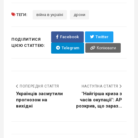
ТЕГИ:
війна в україні
дрони
Facebook
Twitter
ПОДІЛИТИСЯ
ЦІЄЮ СТАТТЕЮ:
Telegram
Копіювати
ПОПЕРЕДНЯ СТАТТЯ
НАСТУПНА СТАТТЯ
Українців засмутили
"Найгірша криза з
прогнозом на
часів окупації": AP
вихідні
розкрив, що зараз...