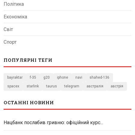
Політика
Економіка
Світ
Спорт
ПОПУЛЯРНІ ТЕГИ
bayraktar
f-35
g20
iphone
navi
shahed-136
spacex
starlink
taurus
telegram
австралія
австрія
ОСТАННІ НОВИНИ
Нацбанк послабив гривню: офіційний курс...