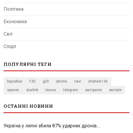
Політика
Економіка
Світ
Спорт
ПОПУЛЯРНІ ТЕГИ
bayraktar
f-35
g20
iphone
navi
shahed-136
spacex
starlink
taurus
telegram
австралія
австрія
ОСТАННІ НОВИНИ
Україна у липні збила 87% ударних дронів...