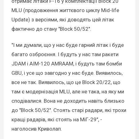
отримає літаки F-16 у комплектації Block 20
MLU (продовження життєвого циклу Mid-life
Update) з версіями, які доводять цей літак
фактично до стану "Block 50/52".
"І ми думали, що у нас буде гарний літак і буде
багато озброєння. І будуть у нас там ракети
JDAM і AIM-120 AMRAAM, і будуть там бомби
GBU, і усе що завгодно у нас буде. Виявилось,
все не так. Виявилось, що це Block 20/22, що
там є модернізація MLU, але не така, на яку ми
сподівалися. Вона не доходить навіть близько
до "Block 50/52". Стоять старі радари, які трохи
кращі радарів, які стоять на МіГ-29", -
наголосив Криволап.