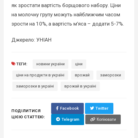
як зростати вартість борщового набору. Ціни
на молочну групу можуть найближчим часом
зрости на 10%, а вартість м’яса – додати 5-7%.
Джерело: УНІАН
ТЕГИ:
новини україни
ціни
ціни на продукти в україні
врожай
заморозки
заморозки в україні
врожай в україні
Facebook
Twitter
ПОДІЛИТИСЯ
ЦІЄЮ СТАТТЕЮ:
Telegram
Копіювати