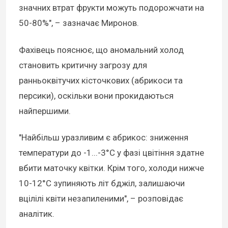
значних втрат фрукти можуть подорожчати на
50-80%", – зазначає Миронов.
Фахівець пояснює, що аномальний холод
становить критичну загрозу для
ранньоквітучих кісточкових (абрикоси та
персики), оскільки вони прокидаються
найпершими.
"Найбільш уразливим є абрикос: зниження
температури до -1...-3°С у фазі цвітіння здатне
вбити маточку квітки. Крім того, холоди нижче
10-12°С зупиняють літ бджіл, залишаючи
вцілілі квіти незапиленими", – розповідає
аналітик.