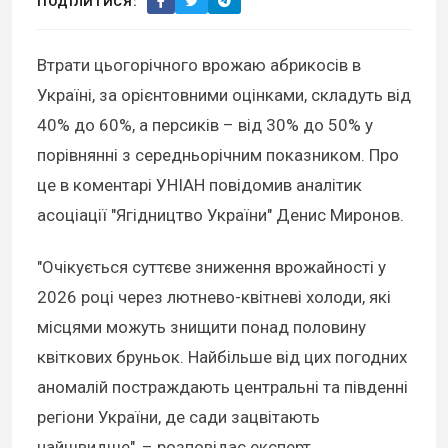
ПОДІЛИТИСЯ:
Втрати цьогорічного врожаю абрикосів в
Україні, за орієнтовними оцінками, складуть від
40% до 60%, а персиків – від 30% до 50% у
порівнянні з середньорічним показником. Про
це в коментарі УНІАН повідомив аналітик
асоціації "Ягідництво України" Денис Миронов.
"Очікується суттєве зниження врожайності у
2026 році через лютнево-квітневі холоди, які
місцями можуть знищити понад половину
квіткових бруньок. Найбільше від цих погодних
аномалій постраждають центральні та південні
регіони України, де сади зацвітають
найшвидше", – розповідає експерт.