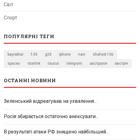
Світ
Спорт
ПОПУЛЯРНІ ТЕГИ
bayraktar
f-35
g20
iphone
navi
shahed-136
spacex
starlink
taurus
telegram
австралія
австрія
ОСТАННІ НОВИНИ
Зеленський відреагував на ухвалення...
Росія збирається остаточно анексувати...
В результаті атаки РФ знищено найбільший...