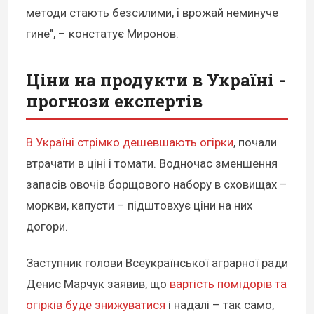
методи стають безсилими, і врожай неминуче
гине", – констатує Миронов.
Ціни на продукти в Україні -
прогнози експертів
В Україні стрімко дешевшають огірки
, почали
втрачати в ціні і томати. Водночас зменшення
запасів овочів борщового набору в сховищах –
моркви, капусти – підштовхує ціни на них
догори.
Заступник голови Всеукраїнської аграрної ради
Денис Марчук заявив, що
вартість помідорів та
огірків буде знижуватися
і надалі – так само,