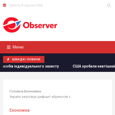
Субота, 8 серпня 2026
Меню
ШВИДКІ НОВИНИ
ьного захисту
США зробили невтішний прогноз щодо експ
Головна
›
Економіка
›
Україні загрожує дефіцит абрикосів та...
Економіка