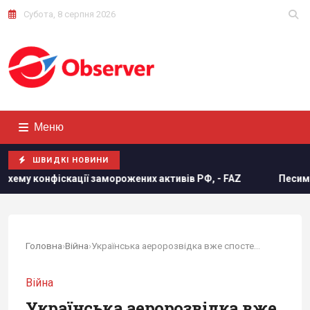
Субота, 8 серпня 2026
Меню
ШВИДКІ НОВИНИ
ції заморожених активів РФ, - FAZ
Песимізм повернувся в
Головна
›
Війна
›
Українська аеророзвідка вже спостерігала за...
Війна
Українська аеророзвідка вже