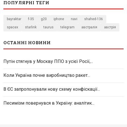
ПОПУЛЯРНІ ТЕГИ
bayraktar
f-35
g20
iphone
navi
shahed-136
spacex
starlink
taurus
telegram
австралія
австрія
ОСТАННІ НОВИНИ
Путін стягнув у Москву ППО з усієї Росії,...
Коли Україна почне виробництво ракет...
В ЄС запропонували нову схему конфіскації...
Песимізм повернувся в Україну: аналітик...