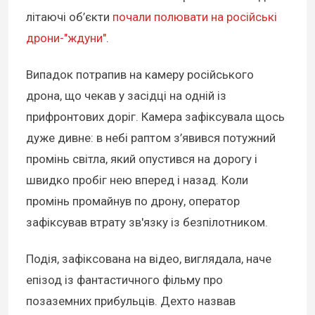
літаючі об’єкти
почали полювати на російські
дрони-"ждуни"
.
Випадок потрапив на камеру російського
дрона, що чекав у засідці на одній із
прифронтових доріг. Камера зафіксувала щось
дуже дивне: в небі раптом з’явився потужний
промінь світла, який опустився на дорогу і
швидко пробіг нею вперед і назад. Коли
промінь промайнув по дрону, оператор
зафіксував втрату зв'язку із безпілотником.
Подія, зафіксована на відео, виглядала, наче
епізод із фантастичного фільму про
позаземних прибульців. Дехто назвав