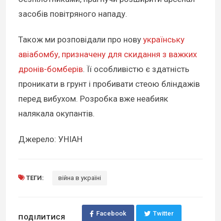
засобів повітряного нападу.
Також ми розповідали про нову
українську
авіабомбу, призначену для скидання з важких
дронів-бомберів
. Її особливістю є здатність
проникати в грунт і пробивати стеою бліндажів
перед вибухом. Розробка вже неабияк
налякала окупантів.
Джерело: УНІАН
ТЕГИ:
війна в україні
Facebook
Twitter
ПОДІЛИТИСЯ