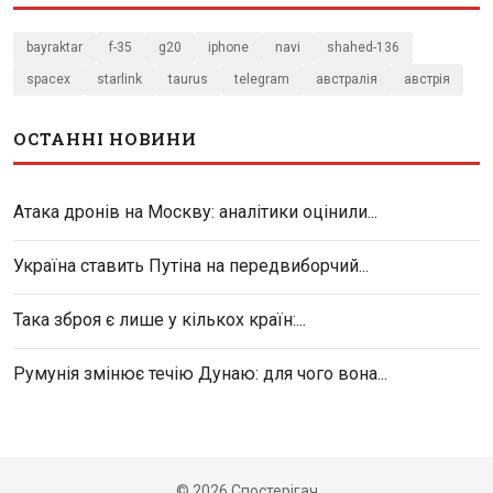
bayraktar
f-35
g20
iphone
navi
shahed-136
spacex
starlink
taurus
telegram
австралія
австрія
ОСТАННІ НОВИНИ
Атака дронів на Москву: аналітики оцінили...
Україна ставить Путіна на передвиборчий...
Така зброя є лише у кількох країн:...
Румунія змінює течію Дунаю: для чого вона...
© 2026 Спостерігач