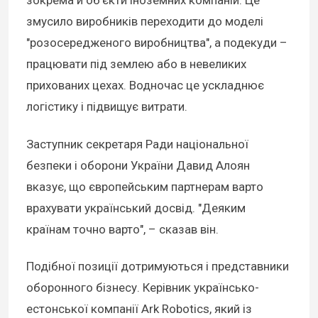
зокрема й об’єкти іноземних компаній. Це
змусило виробників переходити до моделі
"розосередженого виробництва", а подекуди –
працювати під землею або в невеликих
прихованих цехах. Водночас це ускладнює
логістику і підвищує витрати.
Заступник секретаря Ради національної
безпеки і оборони України Давид Алоян
вказує, що європейським партнерам варто
врахувати український досвід. "Деяким
країнам точно варто", – сказав він.
Подібної позиції дотримуються і представники
оборонного бізнесу. Керівник українсько-
естонської компанії Ark Robotics, який із