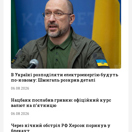
В Україні розподіляти електроенергію будуть
по-новому: Шмигаль розкрив деталі
06.08.2026
Нацбанк послабив гривню: офіційний курс
валют на п’ятницю
06.08.2026
Через нічний обстріл РФ Херсон поринув у
блекаут