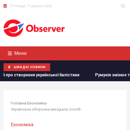
П'ятниця, 7 серпня 2026
Меню
ШВИДКІ НОВИНИ
аїнської балістики
Румунія змінює течію Дунаю: для чого
Головна
›
Економіка
›
Українська оборонка вигадала спосіб протидіяти...
Економіка