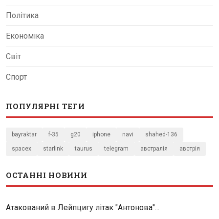
Політика
Економіка
Світ
Спорт
ПОПУЛЯРНІ ТЕГИ
bayraktar
f-35
g20
iphone
navi
shahed-136
spacex
starlink
taurus
telegram
австралія
австрія
ОСТАННІ НОВИНИ
Атакований в Лейпцигу літак "Антонова"...