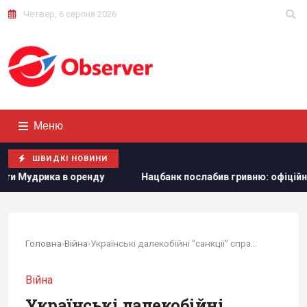
Четвер, 6 серпня 2026
Меню
ШВИДКІ НОВИНИ
Нацбанк послабив гривню: офіційний курс валют на п’ятн
Головна
›
Війна
›
Українські далекобійні "санкції" справили...
Війна
Українські далекобійні