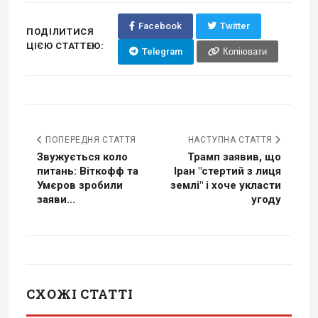
Facebook
Twitter
ПОДІЛИТИСЯ
ЦІЄЮ СТАТТЕЮ:
Telegram
Копіювати
ПОПЕРЕДНЯ СТАТТЯ
НАСТУПНА СТАТТЯ
Звужується коло
Трамп заявив, що
питань: Віткофф та
Іран "стертий з лиця
Умєров зробили
землі" і хоче укласти
заяви...
угоду
СХОЖІ СТАТТІ