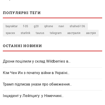
ПОПУЛЯРНІ ТЕГИ
bayraktar
f-35
g20
iphone
navi
shahed-136
spacex
starlink
taurus
telegram
австралія
австрія
ОСТАННІ НОВИНИ
Дрони поцілили у склад Wildberries в...
Кім Чен Ин з початку війни в Україні...
Трамп підписав укази про обмеження...
Інцидент у Лейпцигу: у Німеччині...