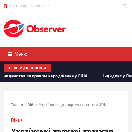
П'ятниця, 7 серпня 2026
Меню
ШВИДКІ НОВИНИ
одження у США
Інцидент у Лейпцигу: у Німеччині заперечи
Головна
›
Війна
›
Українські дронарі уразили три ЗРК "Тор-М2" за...
Війна
Українські дронарі уразили