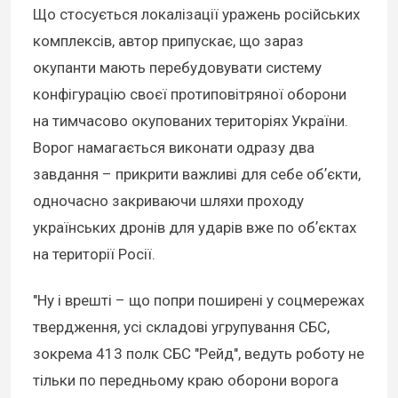
Що стосується локалізації уражень російських
комплексів, автор припускає, що зараз
окупанти мають перебудовувати систему
конфігурацію своєї протиповітряної оборони
на тимчасово окупованих територіях України.
Ворог намагається виконати одразу два
завдання – прикрити важливі для себе обʼєкти,
одночасно закриваючи шляхи проходу
українських дронів для ударів вже по обʼєктах
на території Росії.
"Ну і врешті – що попри поширені у соцмережах
твердження, усі складові угрупування СБС,
зокрема 413 полк СБС "Рейд", ведуть роботу не
тільки по передньому краю оборони ворога