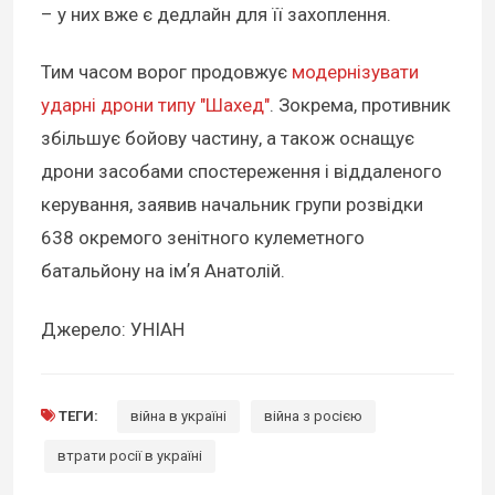
– у них вже є дедлайн для її захоплення.
Тим часом ворог продовжує
модернізувати
ударні дрони типу "Шахед"
. Зокрема, противник
збільшує бойову частину, а також оснащує
дрони засобами спостереження і віддаленого
керування, заявив начальник групи розвідки
638 окремого зенітного кулеметного
батальйону на імʼя Анатолій.
Джерело: УНІАН
ТЕГИ:
війна в україні
війна з росією
втрати росії в україні