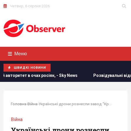
Четвер, 6 серпня 2026
Меню
ШВИДКІ НОВИНИ
 росіян, - Sky News
Розвідувальні відносини між США та 
Головна
›
Війна
›
Українські дрони рознесли завод "Кримський...
Війна
Українські дрони рознесли