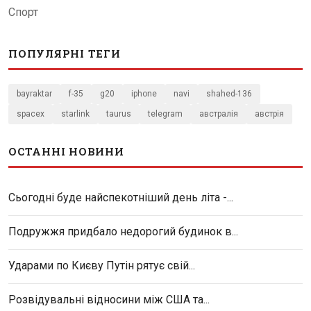
Спорт
ПОПУЛЯРНІ ТЕГИ
bayraktar
f-35
g20
iphone
navi
shahed-136
spacex
starlink
taurus
telegram
австралія
австрія
ОСТАННІ НОВИНИ
Сьогодні буде найспекотніший день літа -...
Подружжя придбало недорогий будинок в...
Ударами по Києву Путін рятує свій...
Розвідувальні відносини між США та...