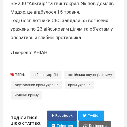
Бе-200 "Альтаїр" та гвинтокрил. Як повідомляв
Мадяр, це відбулося 15 травня.
Тоді безпілотники СБС завдали 55 вогневих
уражень по 23 військовим цілям та обʼєктам у
оперативній глибині противника.
Джерело: УНІАН
ТЕГИ:
війна в україні
російська окупація криму
окупований крим україна
крим україна
новини криму
Facebook
Twitter
ПОДІЛИТИСЯ
ЦІЄЮ СТАТТЕЮ:
Telegram
Копіювати