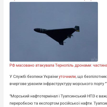
РФ масовано атакувала Тернопіль дронами: частина 
У Службі безпеки України
уточнили
, що безпілотни
вчергове уразили інфраструктуру морського порту "
"Морський нафтотермінал і Туапсинський НПЗ є важ
переробкою та експортом російської нафти. Туапси