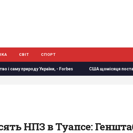
ІКА
СВІТ
СПОРТ
їни, - Forbes
США щомісяця постачатимуть Україні ракети
сять НПЗ в Туапсе: Геншта