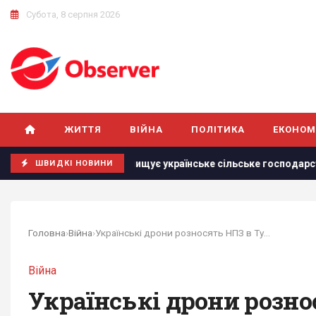
Субота, 8 серпня 2026
ЖИТТЯ
ВІЙНА
ПОЛІТИКА
ЕКОНОМ
ія знищує українське сільське господарство і саму природу Укра
ШВИДКІ НОВИНИ
Головна
›
Війна
›
Українські дрони розносять НПЗ в Туапсе:...
Війна
Українські дрони розно