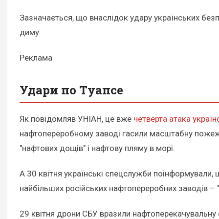
Зазначається, що внаслідок удару українських без
диму.
Реклама
Удари по Туапсе
Як повідомляв УНІАН, це вже
четверта атака україн
нафтопереробному заводі гасили масштабну пожежу,
"нафтових дощів" і нафтову пляму в морі.
А 30 квітня українські спецслужби поінформували, 
найбільших російських нафтопереробних заводів –
29 квітня дрони СБУ вразили нафтоперекачувальну с