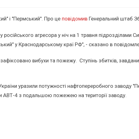
й" і "Пермський". Про це
повідомив
Генеральний штаб Зб
 російського агресора у ніч на 1 травня підрозділами С
кий" у Краснодарському краї РФ", - сказано в повідомле
 зафіксовано вибухи та пожежу. Ступінь збитків, завдани
України уразили потужності нафтопереробного заводу "
и АВТ-4 з подальшою пожежею на території заводу.