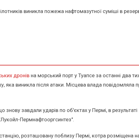
пілотників виникла пожежа нафтомазутної суміші в резер
ських дронів
на морський порт у Туапсе за останні два тиж
 яка виникла після атаки. Місцева влада повідомляла п
що знову завдали ударів по об'єктах у Пермі, в результа
 "Лукойл-Пермнафтооргсинтез".
танцію, розташовану поблизу Пермі, котра розміщена на 