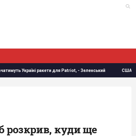
 для Patriot, - Зеленський
США раптово звільнили генер
б розкрив, куди ще