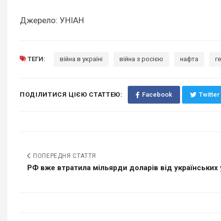
Джерело: УНІАН
ТЕГИ:
війна в україні
війна з росією
нафта
г
ПОДІЛИТИСЯ ЦІЄЮ СТАТТЕЮ:
Facebook
Twitter
ПОПЕРЕДНЯ СТАТТЯ
РФ вже втратила мільярди доларів від українських у