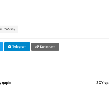
енштаб зсу
Telegram
Копіювати
дарів...
ЗСУ ур