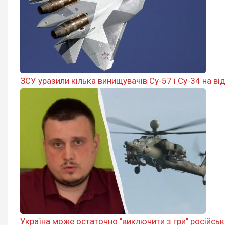
ЗСУ уразили кілька винищувачів Су-57 і Су-34 на від
Україна може остаточно "виключити з гри" російські