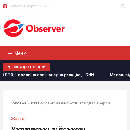
Субота, 8 серпня 2026
Меню
ШВИДКІ НОВИНИ
нсу на реакцію, - CNN
Мелоні відреагувала на вимогу Іс
Головна
›
Життя
›
Українські військові атакували аеродром...
Життя
Українські військові