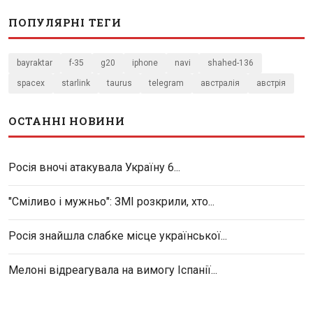
ПОПУЛЯРНІ ТЕГИ
bayraktar
f-35
g20
iphone
navi
shahed-136
spacex
starlink
taurus
telegram
австралія
австрія
ОСТАННІ НОВИНИ
Росія вночі атакувала Україну 6...
"Сміливо і мужньо": ЗМІ розкрили, хто...
Росія знайшла слабке місце української...
Мелоні відреагувала на вимогу Іспанії...