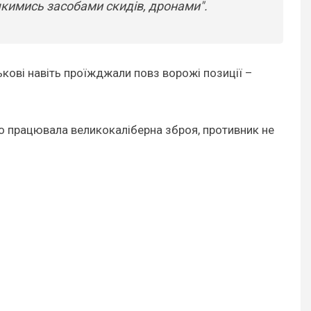
якимись засобами скидів, дронами".
кові навіть проїжджали повз ворожі позиції –
 що працювала великокаліберна зброя, противник не