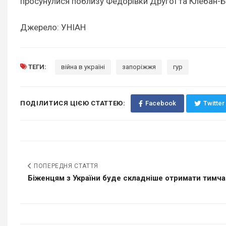
просунулися поблизу Федорівки Другої та Клебан-Б
Джерело: УНІАН
ТЕГИ:
війна в україні
запоріжжя
гур
ПОДІЛИТИСЯ ЦІЄЮ СТАТТЕЮ:
Facebook
Twitter
ПОПЕРЕДНЯ СТАТТЯ
Біженцям з України буде складніше отримати тимчас