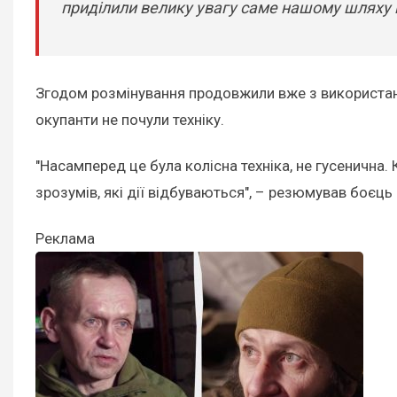
приділили велику увагу саме нашому шляху п
Згодом розмінування продовжили вже з використанн
окупанти не почули техніку.
"Насамперед це була колісна техніка, не гусенична.
зрозумів, які дії відбуваються", – резюмував боєць
Реклама