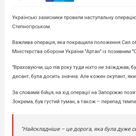
Українські захисники провели наступальну операці
Степногірськом.
Важлива операція, яка покращила положення Сил об
Міністерства оборони України "Артан" із позивним "Св
"Враховуючи, що пів року туди ніхто не заїжджав, 
десант, була досить значна. Але кожен окупант, який 
За словами бійця, на хід операції на Запоріжжі поз
Зокрема, був густий туман, а також – перепад темпер
"Найскладніше – це дорога, яка була дуже с