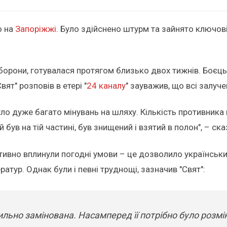
ю на
Запоріжжі
. Було здійснено штурм та зайнято ключові
орони, готувалася протягом близько двох тижнів. Боєць
ят" розповів в етері "
24 каналу
" зауважив, що всі залуче
було дуже багато мінувань на шляху. Кількість противник
був на тій частині, був знищений і взятий в полон", – ска
итивно вплинули погодні умови – це дозволило українськи
атур. Однак були і певні труднощі, зазначив "Свят":
ильно замінована. Насамперед її потрібно було розмі