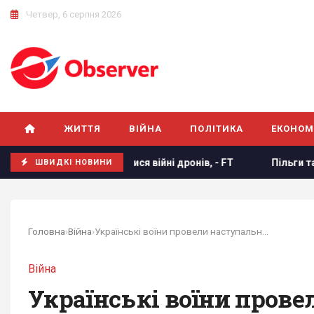
Четвер, 6 серпня 2026
ЖИТТЯ
ВІЙНА
ПОЛІТИКА
ЕКОНОМ
б навчитися війні дронів, - FT
Пільги та надбавки до пе
ШВИДКІ НОВИНИ
Головна
›
Війна
›
Українські воїни провели наступальну операцію...
Війна
Українські воїни прове