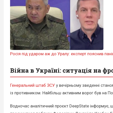
Росія під ударом аж до Уралу: експерт пояснив пані
Війна в Україні: ситуація на фр
Генеральний штаб ЗСУ
у вечірньому зведенні стано
із противником. Найбільш активним ворог був на 
Водночас аналітичний проєкт DeepState інформує, 