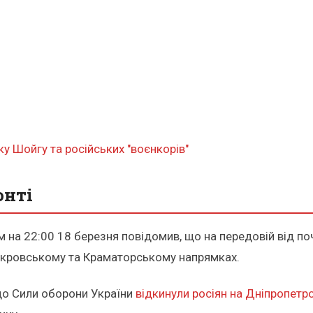
ку Шойгу та російських "воєнкорів"
онті
м на 22:00 18 березня повідомив, що на передовій від п
Покровському та Краматорському напрямках.
що Сили оборони України
відкинули росіян на Дніпропетр