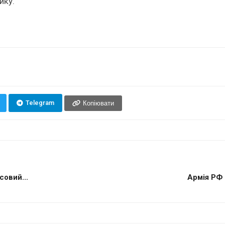
ику.
Telegram
Копіювати
овий...
Армія РФ 