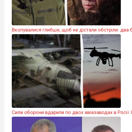
Вкопувалися глибше, щоб не дістали обстріли: два б
Сили оборони вдарили по двох авіазаводах в Росії: