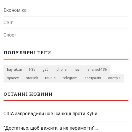
Економіка
Світ
Спорт
ПОПУЛЯРНІ ТЕГИ
bayraktar
f-35
g20
iphone
navi
shahed-136
spacex
starlink
taurus
telegram
австралія
австрія
ОСТАННІ НОВИНИ
США запровадили нові санкції проти Куби...
"Достатньо, щоб вижити, а не перемогти":...