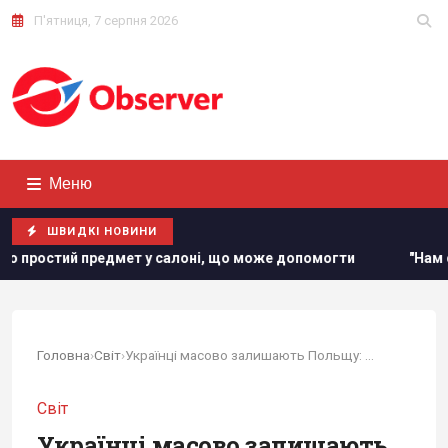
П'ятниця, 7 серпня 2026
Меню
ШВИДКІ НОВИНИ
салоні, що може допомогти
"Нам самим потрібні": Трамп 
Головна
›
Світ
›
Українці масово залишають Польщу: куди вони...
Світ
Українці масово залишають