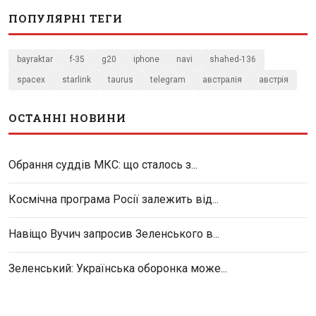
ПОПУЛЯРНІ ТЕГИ
bayraktar
f-35
g20
iphone
navi
shahed-136
spacex
starlink
taurus
telegram
австралія
австрія
ОСТАННІ НОВИНИ
Обрання суддів МКС: що сталось з...
Космічна програма Росії залежить від...
Навіщо Вучич запросив Зеленського в...
Зеленський: Українська оборонка може...