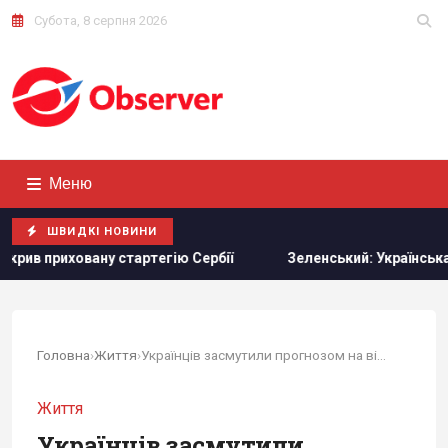
Субота, 8 серпня 2026
Меню
ШВИДКІ НОВИНИ
ртегію Сербії
Зеленський: Українська оборонка може збі
Головна
›
Життя
›
Українців засмутили прогнозом на вівторок
Життя
Українців засмутили