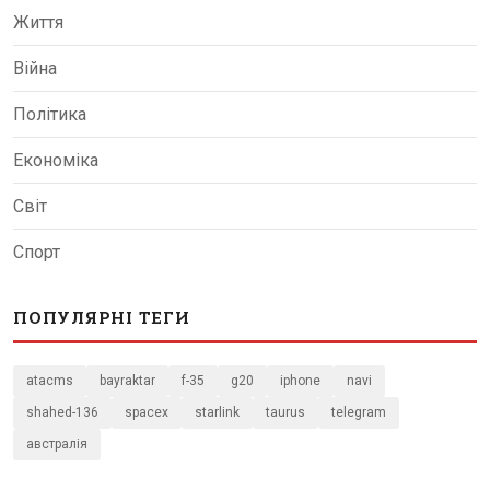
Життя
Війна
Політика
Економіка
Світ
Спорт
ПОПУЛЯРНІ ТЕГИ
atacms
bayraktar
f-35
g20
iphone
navi
shahed-136
spacex
starlink
taurus
telegram
австралія