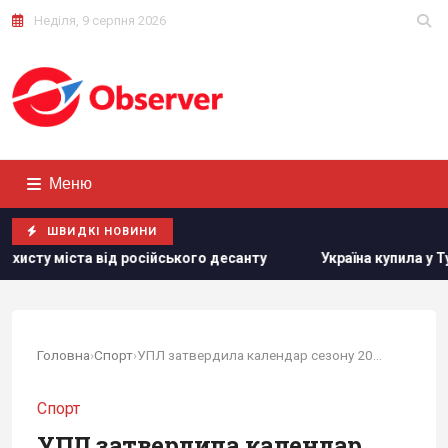
Неділя, 9 серпня 2026
Меню
ШВИДКІ НОВИНИ
ійського десанту
Україна купила у Туреччини партію ракет
Головна
›
Спорт
›
УПЛ затвердила календар сезону 2026/27 – старт 1 серпня
Спорт
УПЛ затвердила календар