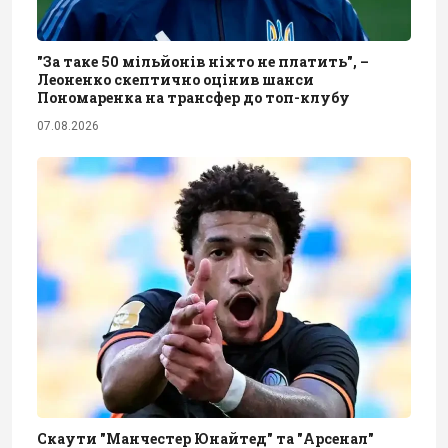
"За таке 50 мільйонів ніхто не платить", –
Леоненко скептично оцінив шанси
Пономаренка на трансфер до топ-клубу
07.08.2026
Скаути "Манчестер Юнайтед" та "Арсенал"