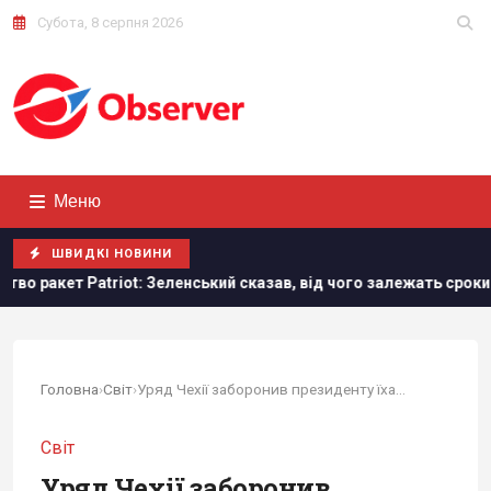
Субота, 8 серпня 2026
Меню
ШВИДКІ НОВИНИ
еленський сказав, від чого залежать сроки
В ЄС запропон
Головна
›
Світ
›
Уряд Чехії заборонив президенту їхати на саміт...
Світ
Уряд Чехії заборонив