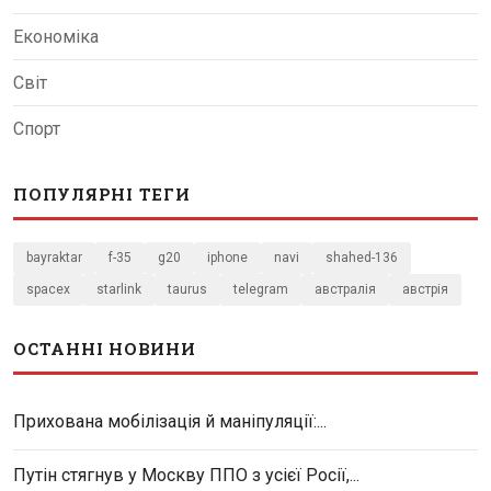
Економіка
Світ
Спорт
ПОПУЛЯРНІ ТЕГИ
bayraktar
f-35
g20
iphone
navi
shahed-136
spacex
starlink
taurus
telegram
австралія
австрія
ОСТАННІ НОВИНИ
Прихована мобілізація й маніпуляції:...
Путін стягнув у Москву ППО з усієї Росії,...