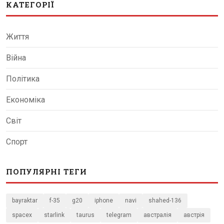
КАТЕГОРІЇ
Життя
Війна
Політика
Економіка
Світ
Спорт
ПОПУЛЯРНІ ТЕГИ
bayraktar
f-35
g20
iphone
navi
shahed-136
spacex
starlink
taurus
telegram
австралія
австрія