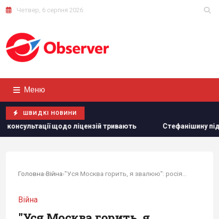
Четвер, 6 серпня 2026
Меню
ШВИДКІ НОВИНИ
о ліцензій тривають
Стефанішину підозрюють в незаконном
Головна
›
Війна
›
"Уся Москва горить, я звалюю": росіяни в...
Війна
"Уся Москва горить, я