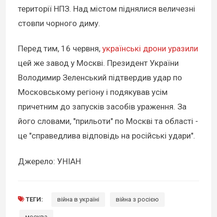
території НПЗ. Над містом піднялися величезні
стовпи чорного диму.
Перед тим, 16 червня,
українські дрони уразили
цей же завод у Москві. Президент України
Володимир Зеленський підтвердив удар по
Московському регіону і подякував усім
причетним до запусків засобів ураження. За
його словами, "прильоти" по Москві та області -
це "справедлива відповідь на російські удари".
Джерело: УНІАН
ТЕГИ:
війна в україні
війна з росією
москва