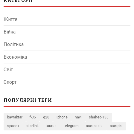
КАТЕГОРІЇ
Життя
Війна
Політика
Економіка
Світ
Спорт
ПОПУЛЯРНІ ТЕГИ
bayraktar
f-35
g20
iphone
navi
shahed-136
spacex
starlink
taurus
telegram
австралія
австрія