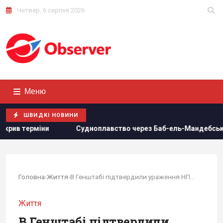
Четвер, 6 серпня 2026
Меню
ШВИДКІ НОВИНИ
Судноплавство через Баб-ель-Мандебську протоку майже повні
Головна
›
Життя
›
В Генштабі підтвердили ураження НПЗ у Туапсе...
Життя
В Генштабі підтвердили