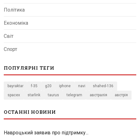
Політика
Економіка
Світ
Спорт
ПОПУЛЯРНІ ТЕГИ
bayraktar
f-35
g20
iphone
navi
shahed-136
spacex
starlink
taurus
telegram
австралія
австрія
ОСТАННІ НОВИНИ
Навроцький заявив про підтримку...