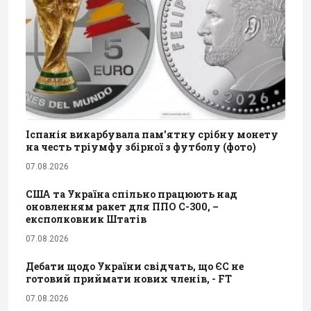
Іспанія викарбувала пам'ятну срібну монету
на честь тріумфу збірної з футболу (фото)
07.08.2026
США та Україна спільно працюють над
оновленням ракет для ППО С-300, –
експолковник Штатів
07.08.2026
Дебати щодо України свідчать, що ЄС не
готовий приймати нових членів, - FT
07.08.2026