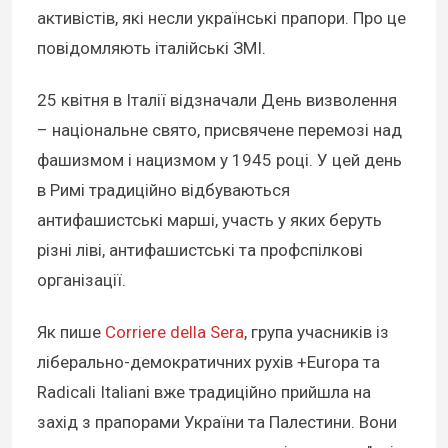
активістів, які несли українські прапори. Про це
повідомляють італійські ЗМІ.
25 квітня в Італії відзначали День визволення
– національне свято, присвячене перемозі над
фашизмом і нацизмом у 1945 році. У цей день
в Римі традиційно відбуваються
антифашистські марші, участь у яких беруть
різні ліві, антифашистські та профспілкові
організації.
Як пише
Corriere della Sera
, група учасників із
ліберально-демократичних рухів +Europa та
Radicali Italiani вже традиційно прийшла на
захід з прапорами України та Палестини. Вони