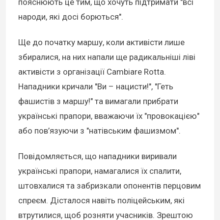
пояснюють це тим, що хочуть підтримати "всі
народи, які досі борються".
Ще до початку маршу, коли активісти лише
збиралися, на них напали ще радикальніші ліві
активісти з організації Cambiare Rotta.
Нападники кричали "Ви – нацисти!", "Геть
фашистів з маршу!" та вимагали прибрати
українські прапори, вважаючи їх "провокацією"
або пов’язуючи з "натівським фашизмом".
Повідомляється, що нападники виривали
українські прапори, намагалися їх спалити,
штовхалися та забризкали опонентів перцовим
спреєм. Дісталося навіть поліцейським, які
втрутилися, щоб розняти учасників. Зрештою