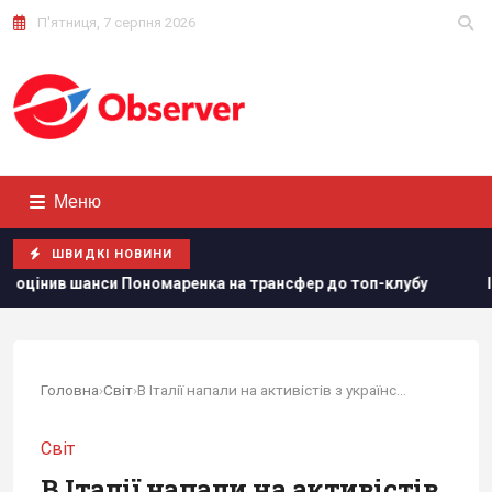
П'ятниця, 7 серпня 2026
Меню
ШВИДКІ НОВИНИ
ренка на трансфер до топ-клубу
Іспанія викарбувала пам'я
Головна
›
Світ
›
В Італії напали на активістів з українськими прапорами
Світ
В Італії напали на активістів