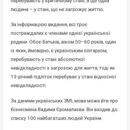
перебувають у критичному стані, а ще одна
людина – у стані, що не загрожує життю.
За інформацією видання, всі троє
постраждалих є членами однієї української
родини. Обоє батьків, віком 50–60 років, один
із яких, ймовірно, є українським олігархом,
перебувають у стані абсолютної
невідкладності з загрозою для життя, тоді як
13-річний підліток перебуває у стані відносної
невідкладності.
За даними українських ЗМІ, мова може йти про
бізнесмена Вадима Єромалаєва. Він входив до
списку 100 найбагатших людей України.