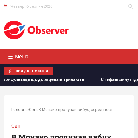
Четвер, 6 серпня 2026
Меню
ШВИДКІ НОВИНИ
 ліцензій тривають
Стефанішину підозрюють в незаконному
Головна
›
Світ
›
В Монако пролунав вибух, серед постраждалих є...
Світ
В Монако пролунав вибух,