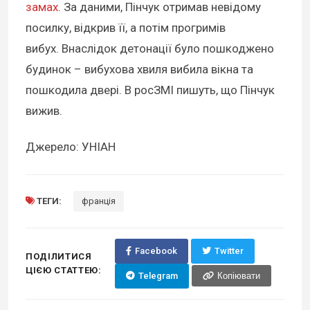
замах.
За даними, Пінчук отримав невідому
посилку, відкрив її, а потім прогримів
вибух. Внаслідок детонації було пошкоджено
будинок – вибухова хвиля вибила вікна та
пошкодила двері. В росЗМІ пишуть, що Пінчук
вижив.
Джерело: УНІАН
ТЕГИ:
франція
Facebook
Twitter
ПОДІЛИТИСЯ
ЦІЄЮ СТАТТЕЮ:
Telegram
Копіювати