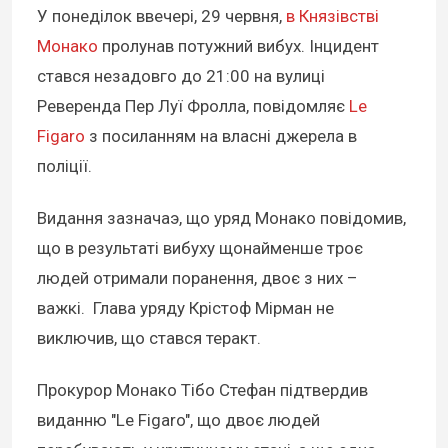
У понеділок ввечері, 29 червня,
в Князівстві
Монако
пролунав потужний вибух. Інцидент
стався незадовго до 21:00 на вулиці
Реверенда Пер Луї Фролла, повідомляє
Le
Figaro
з посиланням на власні джерела в
поліції.
Видання зазначаэ, що уряд Монако повідомив,
що в результаті вибуху щонайменше троє
людей отримали поранення, двоє з них –
важкі. Глава уряду Крістоф Мірман не
виключив, що стався теракт.
Прокурор Монако Тібо Стефан підтвердив
виданню "Le Figaro", що двоє людей