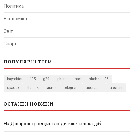
Політика
Економіка
Світ
Спорт
ПОПУЛЯРНІ ТЕГИ
bayraktar
f-35
g20
iphone
navi
shahed-136
spacex
starlink
taurus
telegram
австралія
австрія
ОСТАННІ НОВИНИ
На Дніпропетровщині люди вже кілька діб...