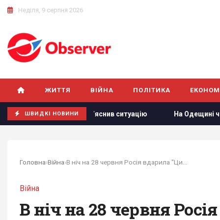
Неділя, 9 серпня 2026
ЖИТТЯ
ВІЙНА
ПОЛІТИКА
ЕКОНОМ
да: посол роз’яснив ситуацію
На Одещині через атаку РФ 
ШВИДКІ НОВИНИ
Головна
›
Війна
›
В ніч на 28 червня Росія вдарила "Цирконами",...
Війна
В ніч на 28 червня Росі