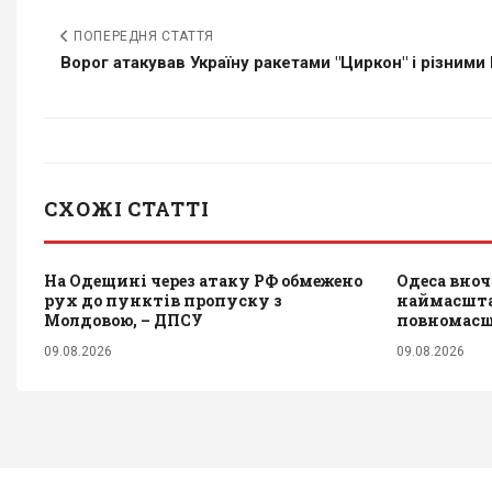
ПОПЕРЕДНЯ СТАТТЯ
Ворог атакував Україну ракетами "Циркон" і різними 
СХОЖІ СТАТТІ
На Одещині через атаку РФ обмежено
Одеса вноч
рух до пунктів пропуску з
наймасштаб
Молдовою, – ДПСУ
повномасшт
09.08.2026
09.08.2026