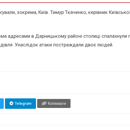
кували, зокрема, Київ. Тимур Ткаченко, керівник Київської
кома адресами в Дарницькому районі столиці спалахнули 
удівля. Унаслідок атаки постраждали двоє людей.
Telegram
Копіювати