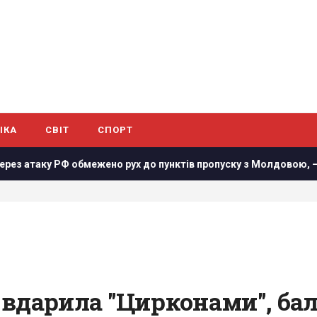
ІКА
СВІТ
СПОРТ
обмежено рух до пунктів пропуску з Молдовою, – ДПСУ
О
я вдарила "Цирконами", ба