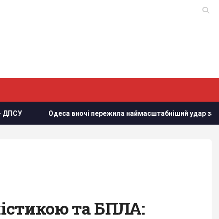
деса вночі пережила наймасштабніший удар за весь час повном
лістикою та БПЛА: