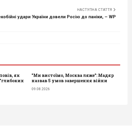
НАСТУПНА СТАТТЯ
кобійні удари України довели Росію до паніки, – WP
повів, як
"Ми вистоїмо, Москва ляже": Мадяр
 "глибоких
назвав 5 умов завершення війни
09.08.2026