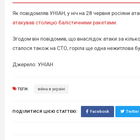
Як повідомляв УНІАН, у ніч на 28 червня росіяни ата
атакував столицю балістичними ракетами
.
Згодом він повідомив, що внаслідок атаки за кіль
сталося також на СТО, горіла ще одна нежитлова б
Джерело: УНІАН
ТЕГИ:
війна в україні
ПОДІЛИТИСЯ ЦІЄЮ СТАТТЕЮ:
Facebook
Twitter