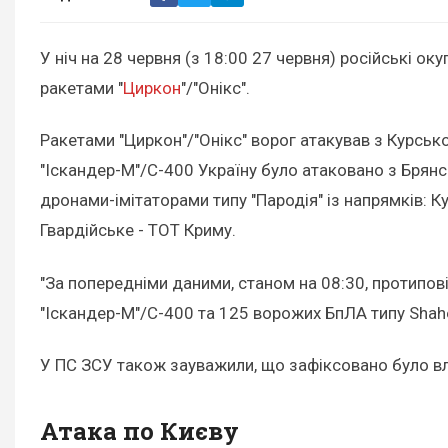
У ніч на 28 червня (з 18:00 27 червня) російські 
ракетами "
Циркон
"/"Онікс".
Ракетами "Циркон"/"Онікс" ворог атакував з Курсько
"Іскандер-М"/С-400 Україну було атаковано з Брянськ
дронами-імітаторами типу "Пародія" із напрямків: 
Гвардійське - ТОТ Криму.
"За попередніми даними, станом на 08:30, протипо
"Іскандер-М"/С-400 та 125 ворожих БпЛА типу Shahed, 
У ПС ЗСУ також зауважили, що зафіксовано було влу
Атака по Києву