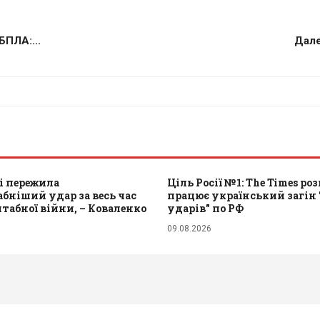
БПЛА:...
Дале
і пережила
Ціль Росії №1: The Times роз
ніший удар за весь час
працює український загін
абної війни, – Коваленко
ударів" по РФ
09.08.2026