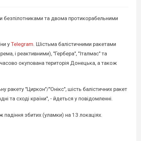
ними безпілотниками та двома протикорабельними
їни у
Telegram
. Шістьма балістичними ракетами
ма, і реактивними), "Гербера", "Італмас" та
имчасово окупована територія Донецька, а також
 ракету "Циркон"/"Онікс", шість балістичних ракет
дні та сході країни", - йдеться у повідомленні.
 падіння збитих (уламки) на 13 локаціях.