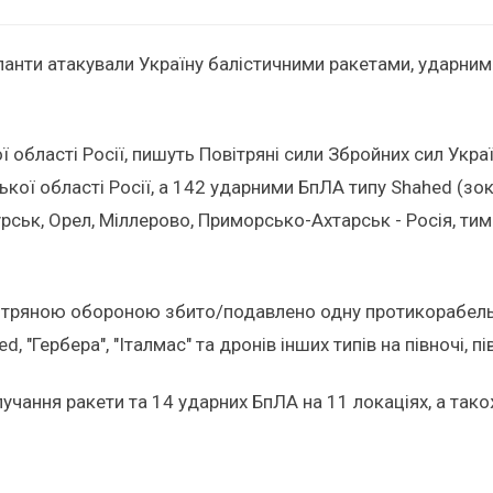
окупанти атакували Україну балістичними ракетами, удар
ї області Росії, пишуть Повітряні сили Збройних сил Укра
ої області Росії, а 142 ударними БпЛА типу Shahed (зокре
Курськ, Орел, Міллерово, Приморсько-Ахтарськ - Росія, т
вітряною обороною збито/подавлено одну протикорабельну
"Гербера", "Італмас" та дронів інших типів на півночі, пів
чання ракети та 14 ударних БпЛА на 11 локаціях, а також