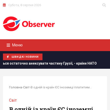
Субота, 8 серпня 2026
Меню
ШВИДКІ НОВИНИ
ексувати частину Грузії, - країни НАТО
В результаті атак
Головна
›
Світ
›
В одній із країн ЄС іноземці платитимуть за...
Світ
В одній із країн ЄС іноземці