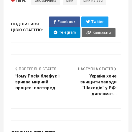
ТЕГИ:
словаччина
ціни
ціни на азс
Facebook
Twitter
ПОДІЛИТИСЯ
ЦІЄЮ СТАТТЕЮ:
Telegram
Копіювати
ПОПЕРЕДНЯ СТАТТЯ
НАСТУПНА СТАТТЯ
Чому Росія блефує і
Україна хоче
зриває мирний
знищити заводи
процес: постпред...
"Шахедів" у РФ:
дипломат...