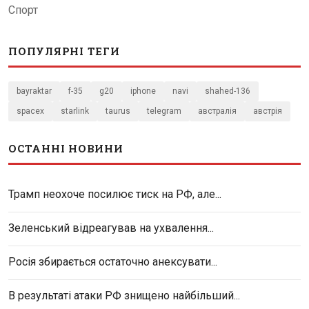
Спорт
ПОПУЛЯРНІ ТЕГИ
bayraktar
f-35
g20
iphone
navi
shahed-136
spacex
starlink
taurus
telegram
австралія
австрія
ОСТАННІ НОВИНИ
Трамп неохоче посилює тиск на РФ, але...
Зеленський відреагував на ухвалення...
Росія збирається остаточно анексувати...
В результаті атаки РФ знищено найбільший...