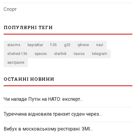
Спорт
ПОПУЛЯРНІ ТЕГИ
atacms
bayraktar
f-35
g20
iphone
navi
shahed-136
spacex
starlink
taurus
telegram
австралія
ОСТАННІ НОВИНИ
Чи нападе Путін на НАТО: експерт...
Туреччина відновила транзит суден через...
Вибух в московському ресторані: ЗМІ...