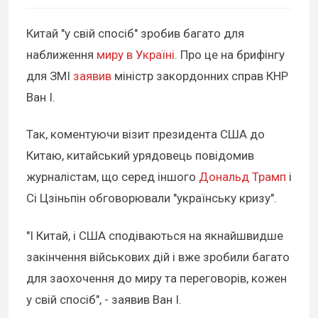
Китай "у свій спосіб" зробив багато для
наближення
миру в Україні
. Про це на брифінгу
для ЗМІ
заявив
міністр закордонних справ КНР
Ван І.
Так, коментуючи візит президента США до
Китаю, китайський урядовець повідомив
журналістам, що серед іншого
Дональд Трамп
і
Сі Цзіньпін обговорювали "українську кризу".
"І Китай, і США сподіваються на якнайшвидше
закінчення військових дій і вже зробили багато
для заохочення до миру та переговорів, кожен
у свій спосіб", - заявив Ван І.