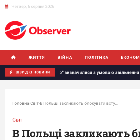
Четвер, 6 серпня 2026
ЖИТТЯ
ВІЙНА
ПОЛІТИКА
ЕКОНОМ
У "Динамо" визначилися з умовою звільнення головного тре
ШВИДКІ НОВИНИ
Головна
›
Світ
›
В Польщі закликають блокувати вступ України до...
Світ
В Польщі закликають бл