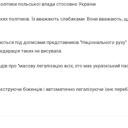
олітики польської влади стосовно України.
ьких політиків. Їх вважають слабаками. Вони вважають,
яються під дописами представників "Національного руху"
едерація таких не висувала.
ів про "масову легалізацію всіх, хто має український пас
єструючи біженців і автоматично легалізуючи їхнє переб