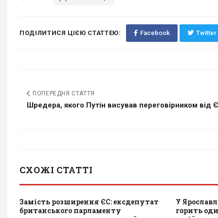
ПОДІЛИТИСЯ ЦІЄЮ СТАТТЕЮ:
Facebook
Twitter
ПОПЕРЕДНЯ СТАТТЯ
Шредера, якого Путін висував переговірником від ЄС
СХОЖІ СТАТТІ
Замість розширення ЄС: ексдепутат
У Ярославл
британського парламенту
горить од