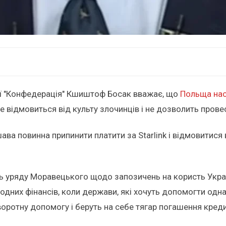
тії "Конфедерація" Кшиштоф Босак вважає, що
Польща нас
 відмовиться від культу злочинців і не дозволить провес
ава повинна припинити платити за Starlink і відмовитися
ь уряду Моравецького щодо запозичень на користь Україн
родних фінансів, коли держави, які хочуть допомогти одна
ротну допомогу і беруть на себе тягар погашення кредиту