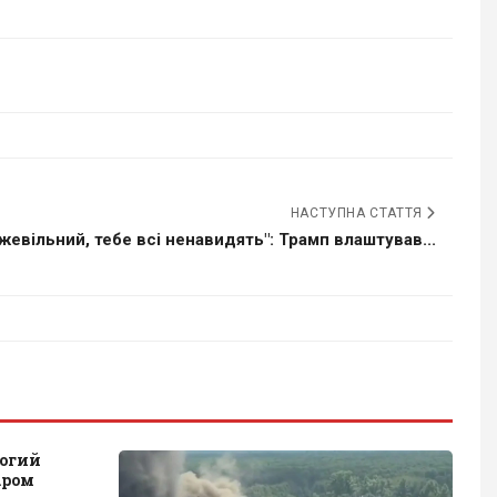
НАСТУПНА СТАТТЯ
жевільний, тебе всі ненавидять": Трамп влаштував...
огий
аром