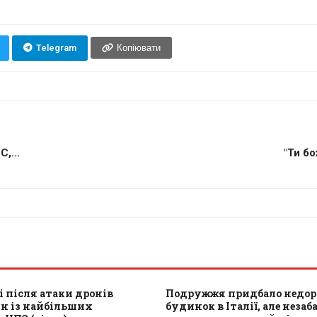
Telegram
Копіювати
,...
"Ти бо
і після атаки дронів
Подружжя придбало недор
ин із найбільших
будинок в Італії, але незаб