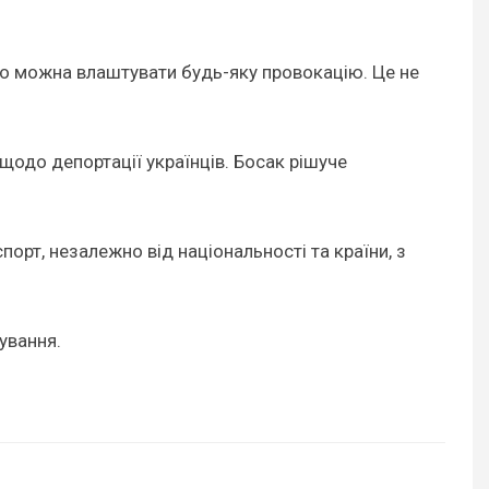
 що можна влаштувати будь-яку провокацію. Це не
 щодо депортації українців. Босак рішуче
порт, незалежно від національності та країни, з
ування.