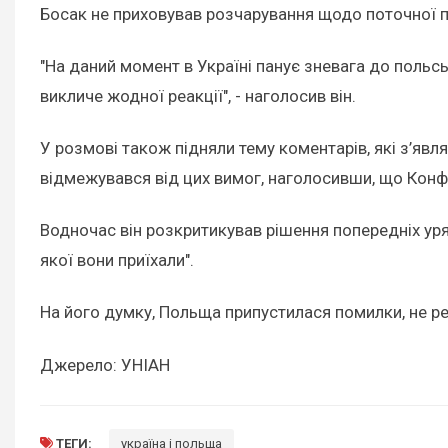
Босак не приховував розчарування щодо поточної п
"На даний момент в Україні панує зневага до польс
викличе жодної реакції", - наголосив він.
У розмові також підняли тему коментарів, які з’явл
відмежувався від цих вимог, наголосивши, що Конф
Водночас він розкритикував рішення попередніх уряд
якої вони приїхали".
На його думку, Польща припустилася помилки, не ре
Джерело: УНІАН
ТЕГИ:
україна і польща