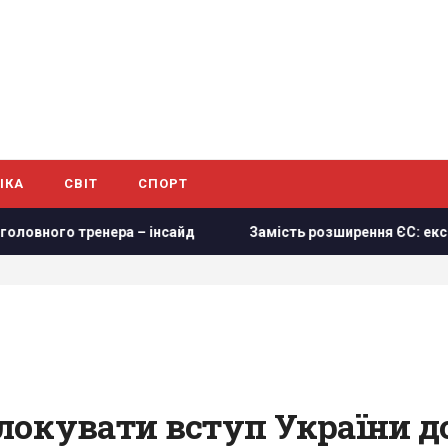
ІКА
СВІТ
СПОРТ
нера – інсайд
Замість розширення ЄС: ексдепутат брита
окувати вступ України до