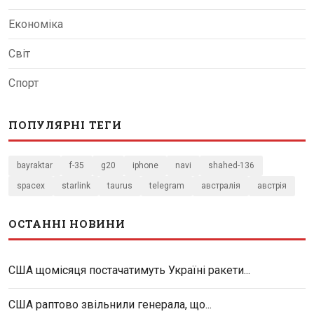
Економіка
Світ
Спорт
ПОПУЛЯРНІ ТЕГИ
bayraktar
f-35
g20
iphone
navi
shahed-136
spacex
starlink
taurus
telegram
австралія
австрія
ОСТАННІ НОВИНИ
США щомісяця постачатимуть Україні ракети...
США раптово звільнили генерала, що...