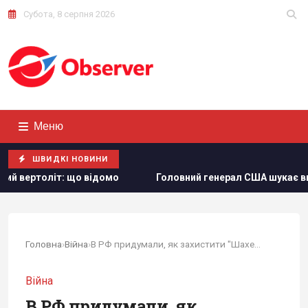
Субота, 8 серпня 2026
Меню
ШВИДКІ НОВИНИ
 відомо
Головний генерал США шукає вихід з війни в Іран
Головна
›
Війна
›
В РФ придумали, як захистити "Шахеди" від...
Війна
В РФ придумали, як